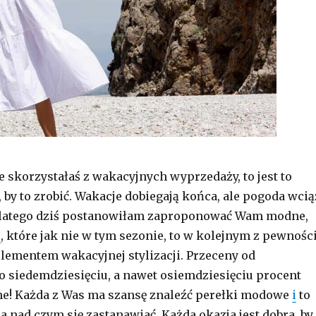
ie skorzystałaś z wakacyjnych wyprzedaży, to jest to
 by to zrobić. Wakacje dobiegają końca, ale pogoda wcią
dlatego dziś postanowiłam zaproponować Wam modne,
i
, które jak nie w tym sezonie, to w kolejnym z pewnośc
lementem wakacyjnej stylizacji. Przeceny od
do siedemdziesięciu, a nawet osiemdziesięciu procent
ne! Każda z Was ma szansę znaleźć perełki modowe
i
to
a nad czym się zastanawiać. Każda okazja jest dobra, by