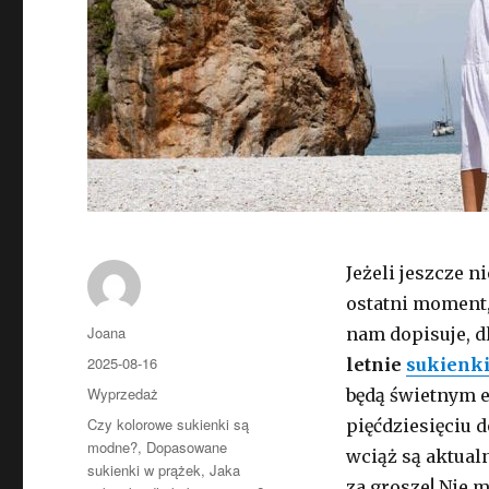
Jeżeli jeszcze n
ostatni moment,
Autor
Joana
nam dopisuje, 
Opublikowano
2025-08-16
letnie
sukienk
Kategorie
Wyprzedaż
będą świetnym e
Tagi
Czy kolorowe sukienki są
pięćdziesięciu 
modne?
,
Dopasowane
wciąż są aktual
sukienki w prążek
,
Jaka
za grosze! Nie m