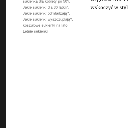
sukienka dla kobiety po 50?
,
Jakie sukienki dla 30 latki?
,
wskoczyć w sty
Jakie sukienki odmładzają?
,
Jakie sukienki wyszczuplają?
,
koszulowe sukienki na lato
,
Letnie sukienki