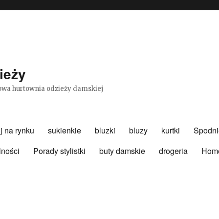
ieży
etowa hurtownia odzieży damskiej
j na rynku
sukienkie
bluzki
bluzy
kurtki
Spodni
lności
Porady stylistki
buty damskie
drogeria
Hom