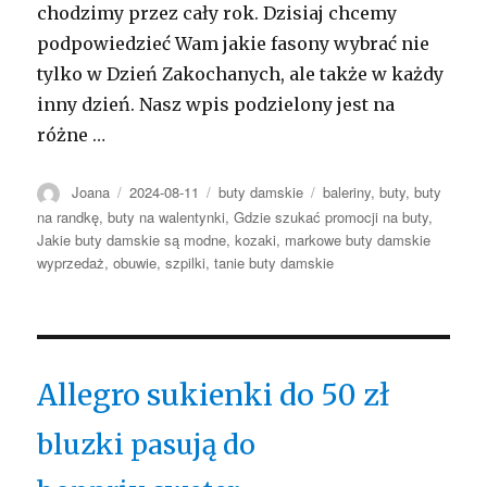
chodzimy przez cały rok. Dzisiaj chcemy
podpowiedzieć Wam jakie fasony wybrać nie
tylko w Dzień Zakochanych, ale także w każdy
inny dzień. Nasz wpis podzielony jest na
różne …
Autor
Opublikowano
Kategorie
Tagi
Joana
2024-08-11
buty damskie
baleriny
,
buty
,
buty
na randkę
,
buty na walentynki
,
Gdzie szukać promocji na buty
,
Jakie buty damskie są modne
,
kozaki
,
markowe buty damskie
wyprzedaż
,
obuwie
,
szpilki
,
tanie buty damskie
Allegro sukienki do 50 zł
bluzki pasują do