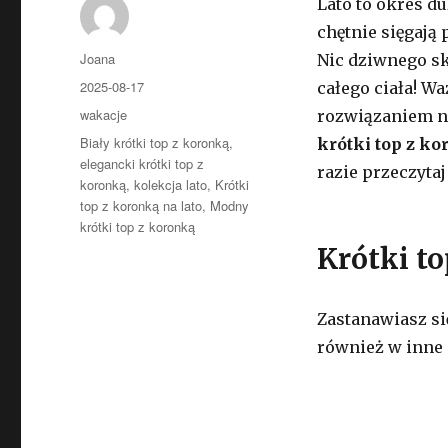
Lato to okres d
chętnie sięgają
Autor
Joana
Nic dziwnego s
Opublikowano
2025-08-17
całego ciała! W
Kategorie
wakacje
rozwiązaniem ni
Tagi
Biały krótki top z koronką
,
krótki top z k
elegancki krótki top z
razie przeczyta
koronką
,
kolekcja lato
,
Krótki
top z koronką na lato
,
Modny
krótki top z koronką
Krótki to
Zastanawiasz si
również w inne