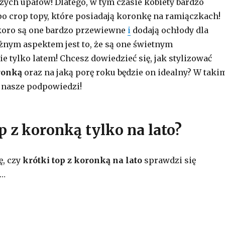
użych upałów! Dlatego, w tym czasie kobiety bardzo
 po crop topy, które posiadają koronkę na ramiączkach!
koro są one bardzo przewiewne
i
dodają ochłody dla
ażnym aspektem jest to, że są one świetnym
e tylko latem! Chcesz dowiedzieć się, jak stylizować
oronką
oraz na jaką porę roku będzie on idealny? W taki
j nasze podpowiedzi!
p z koronką tylko na lato?
ę, czy
krótki top z koronką na lato
sprawdzi się
…