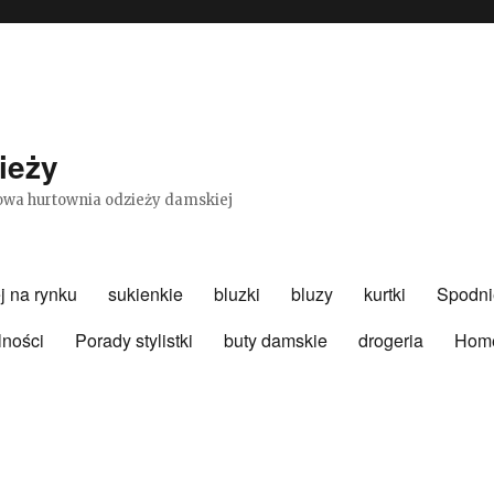
ieży
etowa hurtownia odzieży damskiej
j na rynku
sukienkie
bluzki
bluzy
kurtki
Spodni
lności
Porady stylistki
buty damskie
drogeria
Hom