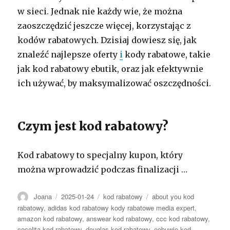
w sieci. Jednak nie każdy wie, że można
zaoszczędzić jeszcze więcej, korzystając z
kodów rabatowych. Dzisiaj dowiesz się, jak
znaleźć najlepsze oferty
i
kody rabatowe, takie
jak kod rabatowy ebutik, oraz jak efektywnie
ich używać, by maksymalizować oszczędności.
Czym jest kod rabatowy?
Kod rabatowy to specjalny kupon, który
można wprowadzić podczas finalizacji …
Autor
Opublikowano
Kategorie
Tagi
Joana
2025-01-24
kod rabatowy
about you kod
rabatowy
,
adidas kod rabatowy kody rabatowe media expert
,
amazon kod rabatowy
,
answear kod rabatowy
,
ccc kod rabatowy
,
cocolita kod rabatowy
,
douglas kod rabatowy
,
eobuwie kod