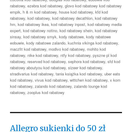
rabatowy
,
ezebra kod rabatowy
,
glovo kod rabatowy kod rabatowy
empik
,
h & m kod rabatowy
,
house kod rabatowy
,
kfd kod
rabatowy
,
kod rabatowy
,
kod rabatowy decathlon
,
kod rabatowy
hm
,
kod rabatowy ikea
,
kod rabatowy inpost
,
kod rabatowy media
expert
,
kod rabatowy notino
,
kod rabatowy shein
,
kod rabatowy
sinsay
,
kod rabatowy smyk
,
kody rabatowe
,
kody rabatowe
eobuwie
,
kody rabatowe zalando
,
kuchnia vikinga kod rabatowy
,
maczfit kod rabatowy
,
modivo kod rabatowy
,
mohito kod
rabatowy
,
nike kod rabatowy
,
ntfy kod rabatowy
,
pyszne pl kod
rabatowy
,
reserved kod rabatowy
,
sephora kod rabatowy
,
sfd kod
rabatowy aboutyou kod rabatowy
,
sizeer kod rabatowy
,
stradivarius kod rabatowy
,
tania książka kod rabatowy
,
uber eats
kod rabatowy
,
vivus kod rabatowy
,
wittchen kod rabatowy
,
x kom
kod rabatowy
,
zalando kod rabatowy
,
zalando lounge kod
rabatowy
,
zooplus kod rabatowy
Allegro sukienki do 50 zł