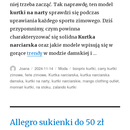
niej trzeba zacząć. Tak naprawdę, ten model
kurtki na narty
sprawdzi się podczas
uprawiania każdego sportu zimowego. Dziś
przypomnimy, czym powinna
charakteryzować się solidna
Kurtka
narciarska
oraz jakie modele wpisują się w
gorące
trendy
w modzie damskiej i …
Autor
Opublikowano
Kategorie
Tagi
Joana
2024-11-14
Moda
bonprix kurtki
,
carry kurtki
zimowe
,
ferie zimowe
,
Kurtka narciarska
,
kurtka narciarska
damska
,
kurtki na narty
,
kurtki narciarskie
,
mango clothing outlet
,
monnari kurtki
,
na stoku
,
zalando kurtki
Allegro sukienki do 50 zł