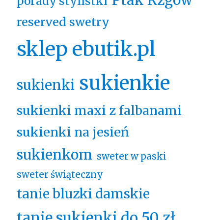
Ptak Rzgów
porady stylistki
reserved swetry
sklep ebutik.pl
sukienkie
sukienki
sukienki maxi z falbanami
sukienki na jesień
sukienkom
sweter w paski
sweter świąteczny
tanie bluzki damskie
tanie sukienki do 50 zł