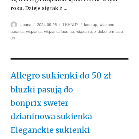
roku. Dzieje się tak z …
Autor
Opublikowano
Kategorie
Tagi
Joana
2024-09-26
TRENDY
lace up
,
wiązane
ubrania
,
wiązania
,
wiązania lace up
,
wiązanie
,
z dekoltem lace
up
Allegro sukienki do 50 zł
bluzki pasują do
bonprix sweter
dzianinowa sukienka
Eleganckie sukienki