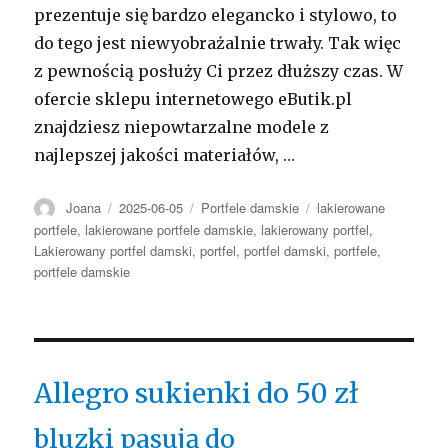
prezentuje się bardzo elegancko i stylowo, to
do tego jest niewyobrażalnie trwały. Tak więc
z pewnością posłuży Ci przez dłuższy czas. W
ofercie sklepu internetowego eButik.pl
znajdziesz niepowtarzalne modele z
najlepszej jakości materiałów, …
Autor
Opublikowano
Kategorie
Tagi
Joana
2025-06-05
Portfele damskie
lakierowane
portfele
,
lakierowane portfele damskie
,
lakierowany portfel
,
Lakierowany portfel damski
,
portfel
,
portfel damski
,
portfele
,
portfele damskie
Allegro sukienki do 50 zł
bluzki pasują do