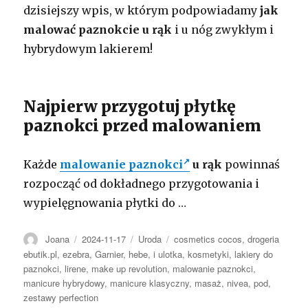
dzisiejszy wpis, w którym podpowiadamy
jak
malować paznokcie u rąk
i u nóg zwykłym i
hybrydowym lakierem!
Najpierw przygotuj płytkę
paznokci przed malowaniem
Każde
malowanie paznokci
u rąk
powinnaś
rozpocząć od dokładnego przygotowania i
wypielęgnowania płytki do …
Autor
Opublikowano
Kategorie
Tagi
Joana
2024-11-17
Uroda
cosmetics cocos
,
drogeria
ebutik.pl
,
ezebra
,
Garnier
,
hebe
,
i ulotka
,
kosmetyki
,
lakiery do
paznokci
,
lirene
,
make up revolution
,
malowanie paznokci
,
manicure hybrydowy
,
manicure klasyczny
,
masaż
,
nivea
,
pod
,
zestawy perfection