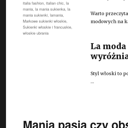
italia fashion
,
italian chic
,
la
mania
,
la mania sukienka
,
la
Warto przeczyta
mania sukienki
,
lamania
,
Markowe sukienki włoskie
,
modowych na ka
Sukienki włoskie i francuskie
,
włoskie ubrania
La moda 
wyróżni
Styl włoski to 
…
Mania pasja czy ob