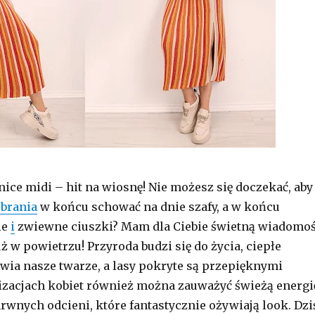
ice midi – hit na wiosnę! Nie możesz się doczekać, aby
brania
w końcu schować na dnie szafy, a w końcu
ie
i
zwiewne ciuszki? Mam dla Ciebie świetną wiadomo
ż w powietrzu! Przyroda budzi się do życia, ciepłe
wia nasze twarze, a lasy pokryte są przepięknymi
lizacjach kobiet również można zauważyć świeżą energi
arwnych odcieni, które fantastycznie ożywiają look. Dzi