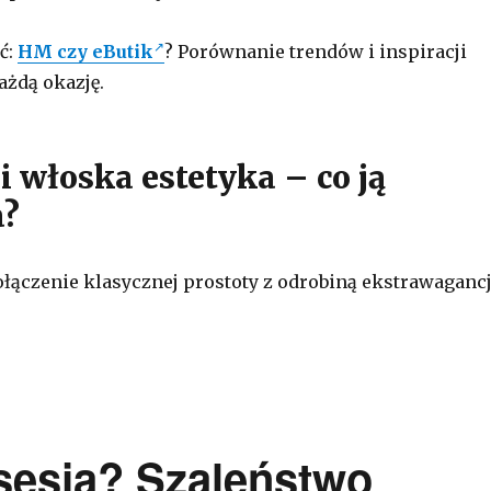
ć:
HM czy eButik
? Porównanie trendów i inspiracji
żdą okazję.
i włoska estetyka – co ją
a?
połączenie klasycznej prostoty z odrobiną ekstrawagancj
sesja? Szaleństwo