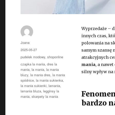
Wyprzedaże – dl
innych czas, k
Autor
Joana
polowania na sk
Opublikowano
2025-05-27
samym szansę n
Kategorie
pudelek modowy
,
shoponline
atrakcyjnych ce
Tagi
czapka la mania
,
dres la
mania
, a nawet
mania
,
la mania
,
la mania
silny wpływ na 
bluzy
,
la mania dres
,
la mania
spódnice
,
la mania sukienka
,
la mania sukienki
,
lamania
,
lamania bluza
,
legginsy la
Fenomen 
mania
,
skarpety la mania
bardzo n