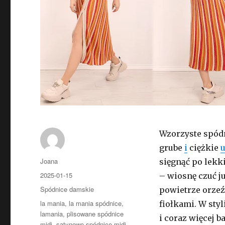
Wzorzyste spódn
grube
i
ciężkie
u
Autor
Joana
sięgnąć po lekk
Opublikowano
2025-01-15
– wiosnę czuć ju
Kategorie
Spódnice damskie
powietrze orzeź
Tagi
la mania
,
la mania spódnice
,
fiołkami. W sty
lamania
,
plisowane spódnice
i coraz więcej b
midi
,
satynowe spódnice midi
,