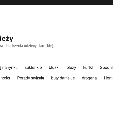
ieży
etowa hurtownia odzieży damskiej
j na rynku
sukienkie
bluzki
bluzy
kurtki
Spodni
lności
Porady stylistki
buty damskie
drogeria
Hom