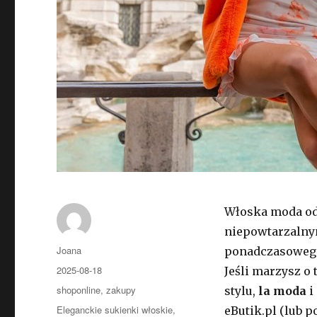
Włoska moda od 
niepowtarzalnym
Autor
Joana
ponadczasoweg
Opublikowano
2025-08-18
Jeśli marzysz o
Kategorie
shoponline
,
zakupy
stylu,
la moda
i
Tagi
Eleganckie sukienki włoskie
,
eButik.pl (lub p