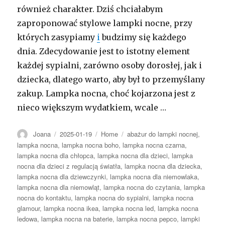
również charakter. Dziś chciałabym
zaproponować stylowe lampki nocne, przy
których zasypiamy
i
budzimy się każdego
dnia. Zdecydowanie jest to istotny element
każdej sypialni, zarówno osoby dorosłej, jak i
dziecka, dlatego warto, aby był to przemyślany
zakup. Lampka nocna, choć kojarzona jest z
nieco większym wydatkiem, wcale …
Autor
Opublikowano
Kategorie
Tagi
Joana
2025-01-19
Home
abażur do lampki nocnej
,
lampka nocna
,
lampka nocna boho
,
lampka nocna czarna
,
lampka nocna dla chłopca
,
lampka nocna dla dzieci
,
lampka
nocna dla dzieci z regulacją światła
,
lampka nocna dla dziecka
,
lampka nocna dla dziewczynki
,
lampka nocna dla niemowlaka
,
lampka nocna dla niemowląt
,
lampka nocna do czytania
,
lampka
nocna do kontaktu
,
lampka nocna do sypialni
,
lampka nocna
glamour
,
lampka nocna ikea
,
lampka nocna led
,
lampka nocna
ledowa
,
lampka nocna na baterie
,
lampka nocna pepco
,
lampki