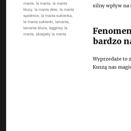
mania
,
la mania
,
la mania
silny wpływ na 
bluzy
,
la mania dres
,
la mania
spódnice
,
la mania sukienka
,
la mania sukienki
,
lamania
,
lamania bluza
,
legginsy la
Fenomen 
mania
,
skarpety la mania
bardzo n
Wyprzedaże to z
Kuszą nas magic