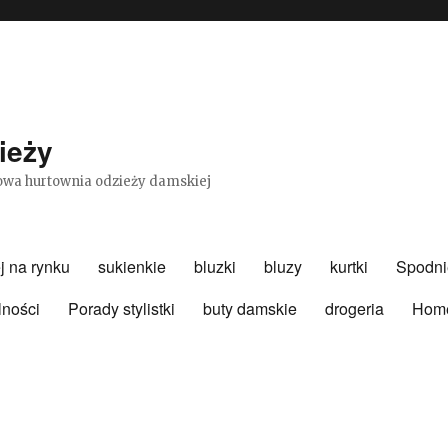
ieży
etowa hurtownia odzieży damskiej
j na rynku
sukienkie
bluzki
bluzy
kurtki
Spodni
lności
Porady stylistki
buty damskie
drogeria
Hom