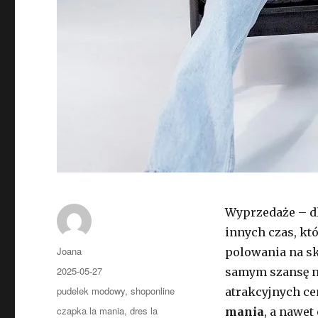
Wyprzedaże – dl
innych czas, k
Autor
Joana
polowania na sk
Opublikowano
2025-05-27
samym szansę n
Kategorie
pudelek modowy
,
shoponline
atrakcyjnych ce
Tagi
czapka la mania
,
dres la
mania
, a nawet