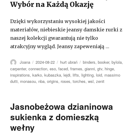
Wybór na Każdą Okazję
Dzięki wykorzystaniu wysokiej jakości
materiałów, niebieskie jeansy damskie rurki z
naszej kolekcji gwarantują nie tylko
atrakcyjny wygląd. Jeansy zapeweniają …
Autor
Opublikowano
Kategorie
Tagi
Joana
2024-08-22
hurt ubrań
binders
,
booker
,
bylola
,
carpenter
,
connection
,
eso
,
faced
,
frames
,
gianni
,
gtv
,
hinge
,
inspirations
,
karko
,
kubaszka
,
lejdi
,
lifts
,
lighting
,
loid
,
massimo
dutti
,
monasou
,
nba
,
origins
,
roses
,
torches
,
wsl
,
zenit
Jasnobeżowa dzianinowa
sukienka z domieszką
wełny