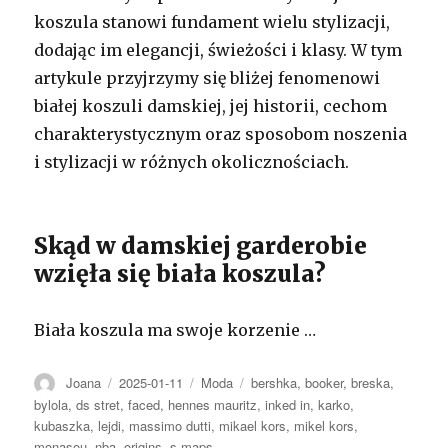
koszula stanowi fundament wielu stylizacji,
dodając im elegancji, świeżości i klasy. W tym
artykule przyjrzymy się bliżej fenomenowi
białej koszuli damskiej, jej historii, cechom
charakterystycznym oraz sposobom noszenia
i stylizacji w różnych okolicznościach.
Skąd w damskiej garderobie
wzięła się biała koszula?
Biała koszula ma swoje korzenie …
Autor
Opublikowano
Kategorie
Tagi
Joana
2025-01-11
Moda
bershka
,
booker
,
breska
,
bylola
,
ds stret
,
faced
,
hennes mauritz
,
inked in
,
karko
,
kubaszka
,
lejdi
,
massimo dutti
,
mikael kors
,
mikel kors
,
monasou
,
nba
,
origins
,
s maps