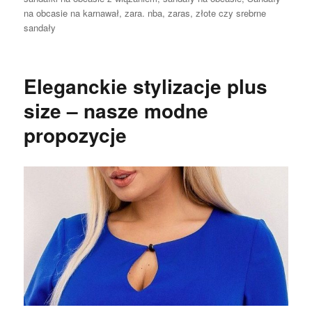
na obcasie na karnawał
,
zara. nba
,
zaras
,
złote czy srebrne
sandały
Eleganckie stylizacje plus
size – nasze modne
propozycje