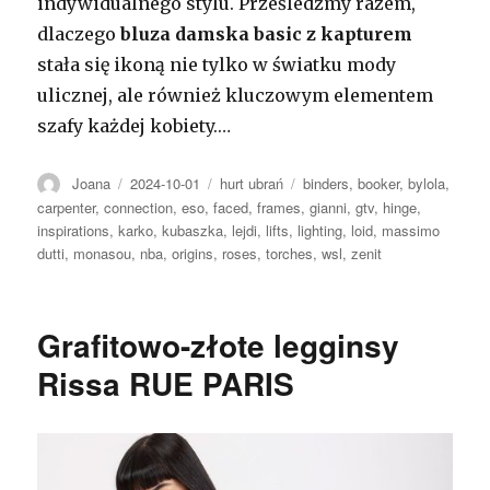
indywidualnego stylu. Prześledźmy razem,
dlaczego
bluza damska basic z kapturem
stała się ikoną nie tylko w światku mody
ulicznej, ale również kluczowym elementem
szafy każdej kobiety.…
Autor
Opublikowano
Kategorie
Tagi
Joana
2024-10-01
hurt ubrań
binders
,
booker
,
bylola
,
carpenter
,
connection
,
eso
,
faced
,
frames
,
gianni
,
gtv
,
hinge
,
inspirations
,
karko
,
kubaszka
,
lejdi
,
lifts
,
lighting
,
loid
,
massimo
dutti
,
monasou
,
nba
,
origins
,
roses
,
torches
,
wsl
,
zenit
Grafitowo-złote legginsy
Rissa RUE PARIS