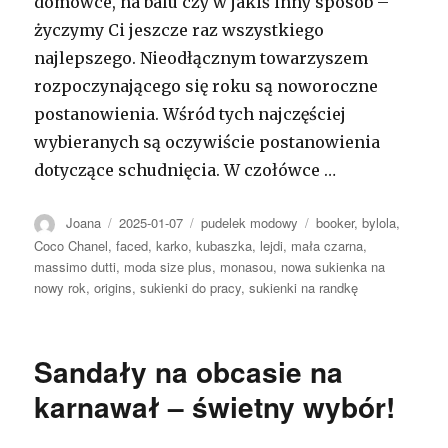
domówce, na balu czy w jakiś inny sposób –
życzymy Ci jeszcze raz wszystkiego
najlepszego. Nieodłącznym towarzyszem
rozpoczynającego się roku są noworoczne
postanowienia. Wśród tych najczęściej
wybieranych są oczywiście postanowienia
dotyczące schudnięcia. W czołówce …
Autor
Opublikowano
Kategorie
Tagi
Joana
2025-01-07
pudelek modowy
booker
,
bylola
,
Coco Chanel
,
faced
,
karko
,
kubaszka
,
lejdi
,
mała czarna
,
massimo dutti
,
moda size plus
,
monasou
,
nowa sukienka na
nowy rok
,
origins
,
sukienki do pracy
,
sukienki na randkę
Sandały na obcasie na
karnawał – świetny wybór!