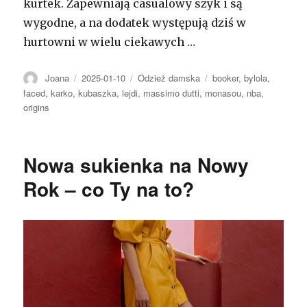
kurtek. Zapewniają casualowy szyk i są
wygodne, a na dodatek występują dziś w
hurtowni w wielu ciekawych …
Autor
Opublikowano
Kategorie
Tagi
Joana
2025-01-10
Odzież damska
booker
,
bylola
,
faced
,
karko
,
kubaszka
,
lejdi
,
massimo dutti
,
monasou
,
nba
,
origins
Nowa sukienka na Nowy
Rok – co Ty na to?