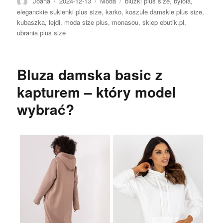
Autor
Opublikowano
Kategorie
Tagi
Joana
2024-12-13
Moda
bluzki plus size
,
bylola
,
eleganckie sukienki plus size
,
karko
,
koszule damskie plus size
,
kubaszka
,
lejdi
,
moda size plus
,
monasou
,
sklep ebutik.pl
,
ubrania plus size
Bluza damska basic z
kapturem – który model
wybrać?