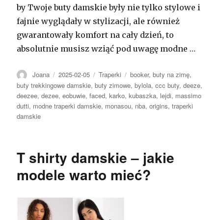
by Twoje buty damskie były nie tylko stylowe i
fajnie wyglądały w stylizacji, ale również
gwarantowały komfort na cały dzień, to
absolutnie musisz wziąć pod uwagę modne …
Autor
Opublikowano
Kategorie
Tagi
Joana
2025-02-05
Traperki
booker
,
buty na zimę
,
buty trekkingowe damskie
,
buty zimowe
,
bylola
,
ccc buty
,
deeze
,
deezee
,
dezee
,
eobuwie
,
faced
,
karko
,
kubaszka
,
lejdi
,
massimo
dutti
,
modne traperki damskie
,
monasou
,
nba
,
origins
,
traperki
damskie
T shirty damskie – jakie
modele warto mieć?