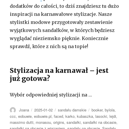
dodatków do całości, to dziś znajdziesz tu dużo
inspiracji na karnawałowe stylizacje. Nasze
stylistki modowe przygotowały zestawienie
wyjątkowych sandałków, w których będziesz
wyglądać nieziemsko pięknie. Koniecznie
sprawdź, które z nich są na topie!
Stylizacja na karnawał – jest
już gotowa?
Wybór odpowiedniej stylizacji na …
Autor
Opublikowano
Kategorie
Tagi
Joana
2025-01-02
sandału damskie
booker
,
bylola
,
ccc
,
eobuwie
,
eobuwie.pl
,
faced
,
karko
,
kubaszka
,
lasocki
,
lejdi
,
massimo dutti
,
monasou
,
origins
,
sandałki
,
sandałki na obcasie
,
sandałki na obcasie z wiązaniem
,
sandały na obcasie
,
Sandały