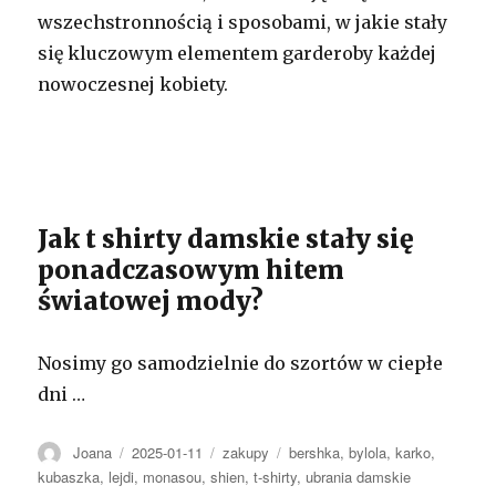
wszechstronnością i sposobami, w jakie stały
się kluczowym elementem garderoby każdej
nowoczesnej kobiety.
Jak t shirty damskie stały się
ponadczasowym hitem
światowej mody?
Nosimy go samodzielnie do szortów w ciepłe
dni …
Autor
Opublikowano
Kategorie
Tagi
Joana
2025-01-11
zakupy
bershka
,
bylola
,
karko
,
kubaszka
,
lejdi
,
monasou
,
shien
,
t-shirty
,
ubrania damskie