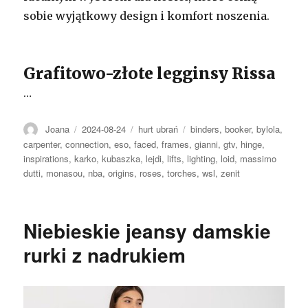
sobie wyjątkowy design i komfort noszenia.
Grafitowo-złote legginsy Rissa
…
Autor
Opublikowano
Kategorie
Tagi
Joana
2024-08-24
hurt ubrań
binders
,
booker
,
bylola
,
carpenter
,
connection
,
eso
,
faced
,
frames
,
gianni
,
gtv
,
hinge
,
inspirations
,
karko
,
kubaszka
,
lejdi
,
lifts
,
lighting
,
loid
,
massimo
dutti
,
monasou
,
nba
,
origins
,
roses
,
torches
,
wsl
,
zenit
Niebieskie jeansy damskie
rurki z nadrukiem