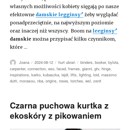
własnych możliwości kobiety sięgają po nasze
efektowne
damskie legginsy
żeby wyglądać
ponadprzeciętnie, na najwyższym poziomie
oraz inaczej niż wszyscy. Boom na
leeginsy
damskie
można przypisać kilku czynnikom,
które …
Autor
Opublikowano
Kategorie
Tagi
Joana
2024-08-12
hurt ubrań
binders
,
booker
,
bylola
,
carpenter
,
connection
,
eso
,
faced
,
frames
,
gianni
,
gtv
,
hinge
,
inspirations
,
karko
,
kubaszka
,
lejdi
,
lifts
,
lighting
,
loid
,
massimo
dutti
,
monasou
,
nba
,
origins
,
roses
,
torches
,
wsl
,
zenit
Czarna puchowa kurtka z
ekoskóry z pikowaniem