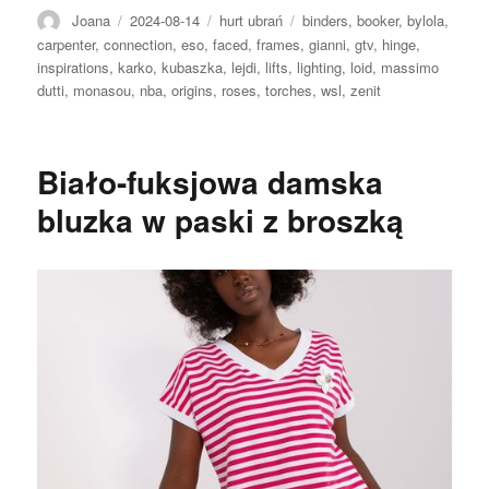
Autor
Opublikowano
Kategorie
Tagi
Joana
2024-08-14
hurt ubrań
binders
,
booker
,
bylola
,
carpenter
,
connection
,
eso
,
faced
,
frames
,
gianni
,
gtv
,
hinge
,
inspirations
,
karko
,
kubaszka
,
lejdi
,
lifts
,
lighting
,
loid
,
massimo
dutti
,
monasou
,
nba
,
origins
,
roses
,
torches
,
wsl
,
zenit
Biało-fuksjowa damska
bluzka w paski z broszką