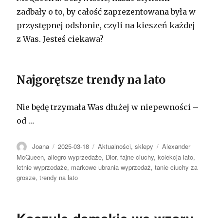
zadbały o to, by całość zaprezentowana była w
przystępnej odsłonie, czyli na kieszeń każdej
z Was. Jesteś ciekawa?
Najgorętsze trendy na lato
Nie będę trzymała Was dłużej w niepewności –
od …
Autor
Opublikowano
Kategorie
Tagi
Joana
2025-03-18
Aktualności
,
sklepy
Alexander
McQueen
,
allegro wyprzedaże
,
Dior
,
fajne ciuchy
,
kolekcja lato
,
letnie wyprzedaże
,
markowe ubrania wyprzedaż
,
tanie ciuchy za
grosze
,
trendy na lato