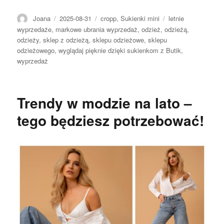
Autor
Opublikowano
Kategorie
Tagi
Joana
2025-08-31
cropp
,
Sukienki mini
letnie
wyprzedaże
,
markowe ubrania wyprzedaż
,
odzież
,
odzieżą
,
odzieży
,
sklep z odzieżą
,
sklepu odzieżowe
,
sklepu
odzieżowego
,
wyglądaj pięknie dzięki sukienkom z Butik
,
wyprzedaż
Trendy w modzie na lato –
tego będziesz potrzebować!