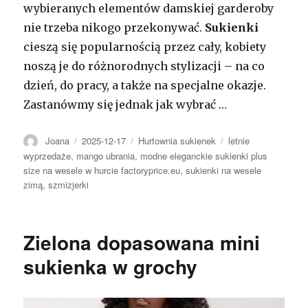
wybieranych elementów damskiej garderoby
nie trzeba nikogo przekonywać.
Sukienki
cieszą się popularnością przez cały, kobiety
noszą je do różnorodnych stylizacji – na co
dzień, do pracy, a także na specjalne okazje.
Zastanówmy się jednak jak wybrać …
Autor
Opublikowano
Kategorie
Tagi
Joana
2025-12-17
Hurtownia sukienek
letnie
wyprzedaże
,
mango ubrania
,
modne eleganckie sukienki plus
size na wesele w hurcie factoryprice.eu
,
sukienki na wesele
zimą
,
szmizjerki
Zielona dopasowana mini
sukienka w grochy