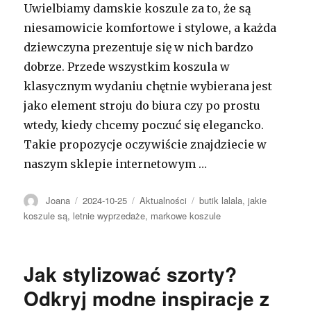
Uwielbiamy damskie koszule za to, że są
niesamowicie komfortowe i stylowe, a każda
dziewczyna prezentuje się w nich bardzo
dobrze. Przede wszystkim koszula w
klasycznym wydaniu chętnie wybierana jest
jako element stroju do biura czy po prostu
wtedy, kiedy chcemy poczuć się elegancko.
Takie propozycje oczywiście znajdziecie w
naszym sklepie internetowym …
Autor
Opublikowano
Kategorie
Tagi
Joana
2024-10-25
Aktualności
butik lalala
,
jakie
koszule są
,
letnie wyprzedaże
,
markowe koszule
Jak stylizować szorty?
Odkryj modne inspiracje z