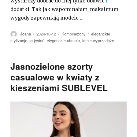
wystarczy dobrać do niej tylko obuwie
i
dodatki. Tak jak wspominałam, maksimum
wygody zapewniają modele …
Autor
Opublikowano
Kategorie
Tagi
Joana
2024-10-12
Kombinezony
eleganckie
stylizacje na jesień
,
eleganckie ubrania
,
letnie wyprzedaże
Jasnozielone szorty
casualowe w kwiaty z
kieszeniami SUBLEVEL