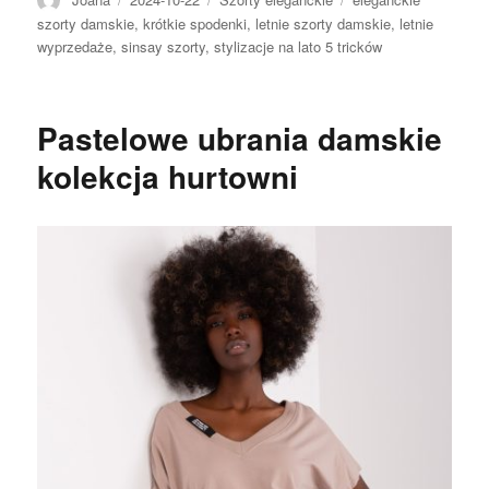
szorty damskie
,
krótkie spodenki
,
letnie szorty damskie
,
letnie
wyprzedaże
,
sinsay szorty
,
stylizacje na lato 5 tricków
Pastelowe ubrania damskie
kolekcja hurtowni