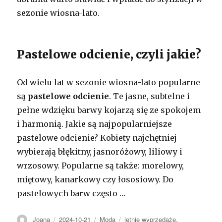
sezonie wiosna-lato.
Pastelowe odcienie, czyli jakie?
Od wielu lat w sezonie wiosna-lato popularne
są
pastelowe odcienie
. Te jasne, subtelne i
pełne wdzięku barwy kojarzą się ze spokojem
i harmonią. Jakie są najpopularniejsze
pastelowe odcienie? Kobiety najchętniej
wybierają błękitny, jasnoróżowy, liliowy i
wrzosowy. Popularne są także: morelowy,
miętowy, kanarkowy czy łososiowy. Do
pastelowych barw często …
Autor
Opublikowano
Kategorie
Tagi
Joana
2024-10-21
Moda
letnie wyprzedaże
,