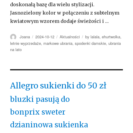
doskonałą bazę dla wielu stylizacji.
Jasnozielony kolor w połączeniu z subtelnym
kwiatowym wzorem dodaje świeżości i …
Autor
Opublikowano
Kategorie
Tagi
Joana
2024-10-12
Aktualności
by lalala
,
ehurtwolka
,
letnie wyprzedaże
,
markowe ubrania
,
spodenki damskie
,
ubrania
na lato
Allegro sukienki do 50 zł
bluzki pasują do
bonprix sweter
dzianinowa sukienka