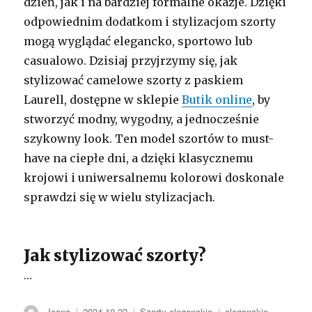
dzień, jak i na bardziej formalne okazje. Dzięki
odpowiednim dodatkom i stylizacjom szorty
mogą wyglądać elegancko, sportowo lub
casualowo. Dzisiaj przyjrzymy się, jak
stylizować camelowe szorty z paskiem
Laurell, dostępne w sklepie
Butik online
, by
stworzyć modny, wygodny, a jednocześnie
szykowny look. Ten model szortów to must-
have na ciepłe dni, a dzięki klasycznemu
krojowi i uniwersalnemu kolorowi doskonale
sprawdzi się w wielu stylizacjach.
Jak stylizować szorty?
…
Autor
Opublikowano
Kategorie
Tagi
Joana
2024-10-22
Szorty eleganckie
eleganckie