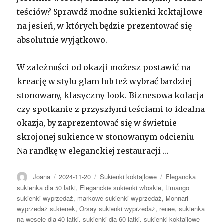
teściów? Sprawdź modne sukienki koktajlowe
na jesień, w których będzie prezentować się
absolutnie wyjątkowo.
W zależności od okazji możesz postawić na
kreację w stylu glam lub też wybrać bardziej
stonowany, klasyczny look. Biznesowa kolacja
czy spotkanie z przyszłymi teściami to idealna
okazja, by zaprezentować się w świetnie
skrojonej sukience w stonowanym odcieniu
Na randkę w eleganckiej restauracji …
Autor
Opublikowano
Kategorie
Tagi
Joana
2024-11-20
Sukienki koktajlowe
Elegancka
sukienka dla 50 latki
,
Eleganckie sukienki włoskie
,
Limango
sukienki wyprzedaż
,
markowe sukienki wyprzedaż
,
Monnari
wyprzedaż sukienek
,
Orsay sukienki wyprzedaż
,
renee
,
sukienka
na wesele dla 40 latki
,
sukienki dla 60 latki
,
sukienki koktajlowe