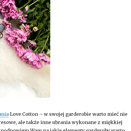
ania
Love Cotton – w swojej garderobie warto mieć nie
resowe, ale także inne ubrania wykonane z miękkiej
j podpowiem Wam na jakie elementy garderoby warto