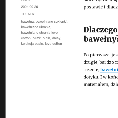
Opublikowano
2024-09-26
postawić i dlac
Kategorie
TRENDY
Tagi
bawełna
,
bawełniane sukienki
,
bawełniane ubrania
,
Dlaczego
bawełniane ubrania love
bawełny
cotton
,
bluzki butik
,
dresy
,
kolekcja basic
,
love cotton
Po pierwsze, je
drugie, bardzo 
trzecie,
bawełni
dotyku. I w koń
materiałem, dzi