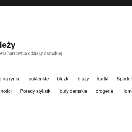
ieży
etowa hurtownia odzieży damskiej
j na rynku
sukienkie
bluzki
bluzy
kurtki
Spodni
lności
Porady stylistki
buty damskie
drogeria
Hom