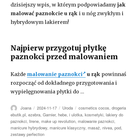
dzisiejszy wpis, w którym podpowiadamy
jak
malować paznokcie u rąk
i u nóg zwykłym i
hybrydowym lakierem!
Najpierw przygotuj płytkę
paznokci przed malowaniem
Każde
malowanie paznokci
u rąk
powinnaś
rozpocząć od dokładnego przygotowania i
wypielęgnowania płytki do …
Autor
Opublikowano
Kategorie
Tagi
Joana
2024-11-17
Uroda
cosmetics cocos
,
drogeria
ebutik.pl
,
ezebra
,
Garnier
,
hebe
,
i ulotka
,
kosmetyki
,
lakiery do
paznokci
,
lirene
,
make up revolution
,
malowanie paznokci
,
manicure hybrydowy
,
manicure klasyczny
,
masaż
,
nivea
,
pod
,
zestawy perfection