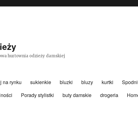
ieży
etowa hurtownia odzieży damskiej
j na rynku
sukienkie
bluzki
bluzy
kurtki
Spodni
lności
Porady stylistki
buty damskie
drogeria
Hom