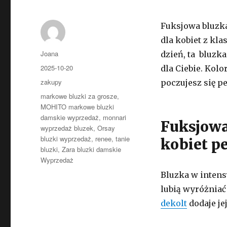
Fuksjowa bluzka
dla kobiet z kla
Autor
Joana
dzień, ta bluzk
Opublikowano
2025-10-20
dla Ciebie. Kol
Kategorie
zakupy
poczujesz się pe
Tagi
markowe bluzki za grosze
,
MOHITO markowe bluzki
damskie wyprzedaż
,
monnari
Fuksjowa
wyprzedaż bluzek
,
Orsay
bluzki wyprzedaż
,
renee
,
tanie
kobiet p
bluzki
,
Zara bluzki damskie
Wyprzedaż
Bluzka w intens
lubią wyróżniać
dekolt
dodaje jej