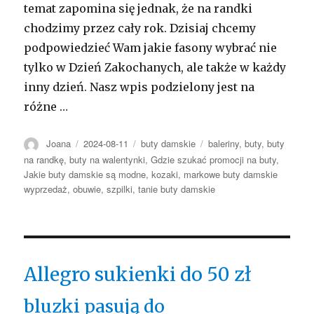
temat zapomina się jednak, że na randki
chodzimy przez cały rok. Dzisiaj chcemy
podpowiedzieć Wam jakie fasony wybrać nie
tylko w Dzień Zakochanych, ale także w każdy
inny dzień. Nasz wpis podzielony jest na
różne …
Autor
Opublikowano
Kategorie
Tagi
Joana
2024-08-11
buty damskie
baleriny
,
buty
,
buty
na randkę
,
buty na walentynki
,
Gdzie szukać promocji na buty
,
Jakie buty damskie są modne
,
kozaki
,
markowe buty damskie
wyprzedaż
,
obuwie
,
szpilki
,
tanie buty damskie
Allegro sukienki do 50 zł
bluzki pasują do