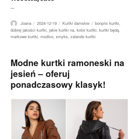
…
Autor
Opublikowano
Kategorie
Tagi
Joana
2024-12-19
Kurtki damskie
bonprix kurtki
,
dobrej jakości kurtki
,
jakie kurtki na
,
kolor kurtki
,
kurtki będą
,
markowe kurtki
,
modivo
,
smyks
,
zalando kurtki
Modne kurtki ramoneski na
jesień – oferuj
ponadczasowy klasyk!