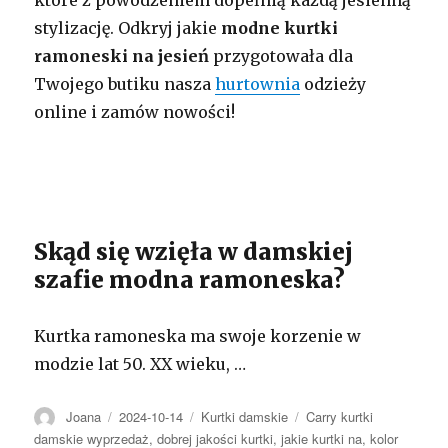
które z powodzeniem dopełnią każdą jesienną
stylizację. Odkryj jakie
modne kurtki
ramoneski na jesień
przygotowała dla
Twojego butiku nasza
hurtownia
odzieży
online i zamów nowości!
Skąd się wzięła w damskiej
szafie modna ramoneska?
Kurtka ramoneska ma swoje korzenie w
modzie lat 50. XX wieku, …
Autor
Opublikowano
Kategorie
Tagi
Joana
2024-10-14
Kurtki damskie
Carry kurtki
damskie wyprzedaż
,
dobrej jakości kurtki
,
jakie kurtki na
,
kolor