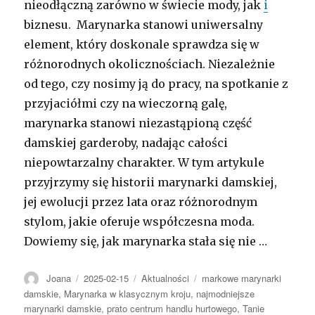
nieodłączną zarówno w świecie mody, jak
i
biznesu. Marynarka stanowi uniwersalny
element, który doskonale sprawdza się w
różnorodnych okolicznościach. Niezależnie
od tego, czy nosimy ją do pracy, na spotkanie z
przyjaciółmi czy na wieczorną galę,
marynarka stanowi niezastąpioną część
damskiej garderoby, nadając całości
niepowtarzalny charakter. W tym artykule
przyjrzymy się historii marynarki damskiej,
jej ewolucji przez lata oraz różnorodnym
stylom, jakie oferuje współczesna moda.
Dowiemy się, jak marynarka stała się nie …
Autor
Opublikowano
Kategorie
Tagi
Joana
2025-02-15
Aktualności
markowe marynarki
damskie
,
Marynarka w klasycznym kroju
,
najmodniejsze
marynarki damskie
,
prato centrum handlu hurtowego
,
Tanie