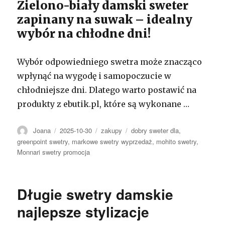
Zielono-biały damski sweter
zapinany na suwak – idealny
wybór na chłodne dni!
Wybór odpowiedniego swetra może znacząco
wpłynąć na wygodę i samopoczucie w
chłodniejsze dni. Dlatego warto postawić na
produkty z ebutik.pl, które są wykonane …
Autor
Opublikowano
Kategorie
Tagi
Joana
2025-10-30
zakupy
dobry sweter dla
,
greenpoint swetry
,
markowe swetry wyprzedaż
,
mohito swetry
,
Monnari swetry promocja
Długie swetry damskie
najlepsze stylizacje