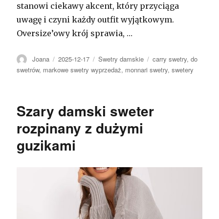
stanowi ciekawy akcent, który przyciąga
uwagę i czyni każdy outfit wyjątkowym.
Oversize’owy krój sprawia, …
Autor
Opublikowano
Kategorie
Tagi
Joana
2025-12-17
Swetry damskie
carry swetry
,
do
swetrów
,
markowe swetry wyprzedaż
,
monnari swetry
,
swetery
Szary damski sweter
rozpinany z dużymi
guzikami