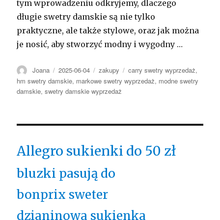
tym wprowadzeniu odkryjemy, dlaczego
długie swetry damskie są nie tylko
praktyczne, ale także stylowe, oraz jak można
je nosić, aby stworzyć modny i wygodny …
Autor
Opublikowano
Kategorie
Tagi
Joana
2025-06-04
zakupy
carry swetry wyprzedaż
,
hm swetry damskie
,
markowe swetry wyprzedaż
,
modne swetry
damskie
,
swetry damskie wyprzedaż
Allegro sukienki do 50 zł
bluzki pasują do
bonprix sweter
dzianinowa sukienka