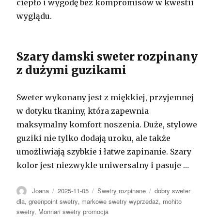
ciepło i wygodę bez kompromisów w kwestii
wyglądu.
Szary damski sweter rozpinany
z dużymi guzikami
Sweter wykonany jest z miękkiej, przyjemnej
w dotyku tkaniny, która zapewnia
maksymalny komfort noszenia. Duże, stylowe
guziki nie tylko dodają uroku, ale także
umożliwiają szybkie i łatwe zapinanie. Szary
kolor jest niezwykle uniwersalny i pasuje …
Autor
Opublikowano
Kategorie
Tagi
Joana
2025-11-05
Swetry rozpinane
dobry sweter
dla
,
greenpoint swetry
,
markowe swetry wyprzedaż
,
mohito
swetry
,
Monnari swetry promocja