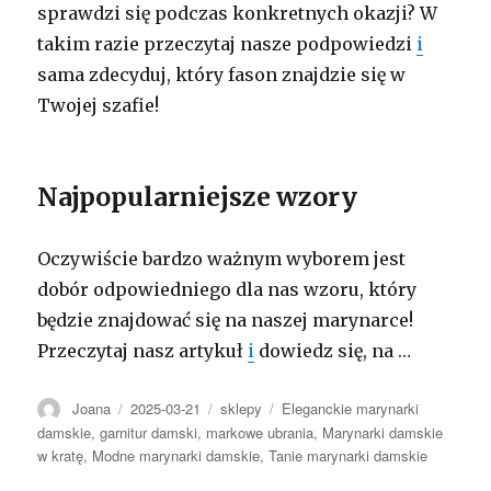
sprawdzi się podczas konkretnych okazji? W
takim razie przeczytaj nasze podpowiedzi
i
sama zdecyduj, który fason znajdzie się w
Twojej szafie!
Najpopularniejsze wzory
Oczywiście bardzo ważnym wyborem jest
dobór odpowiedniego dla nas wzoru, który
będzie znajdować się na naszej marynarce!
Przeczytaj nasz artykuł
i
dowiedz się, na
…
Autor
Opublikowano
Kategorie
Tagi
Joana
2025-03-21
sklepy
Eleganckie marynarki
damskie
,
garnitur damski
,
markowe ubrania
,
Marynarki damskie
w kratę
,
Modne marynarki damskie
,
Tanie marynarki damskie