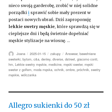
nieco swoją garderobę, zrobić w niej solidne
porządki
i
sprawić sobie mały prezent w
postaci nowych ubrań. Dziś zaproponuję
lekkie swetry męskie
, które sprawdzą się w
cieplejsze dni i będą świetnie dopełniać
męskie stylizacje na wiosnę. …
Autor
Opublikowano
Kategorie
Tagi
Joana
2025-01-15
zakupy
Answear
,
bawełniane
sweterki
,
bytom
,
c&a
,
denley
,
diverse
,
dstreet
,
giacomo conti
,
hm
,
Lekkie swetry męskie
,
medicine
,
męski sweter
,
męski
sweter z golfem
,
moda męska
,
ochnik
,
ombre
,
próchnik
,
swetry
męskie
,
wólczanka
Allegro sukienki do 50 zł