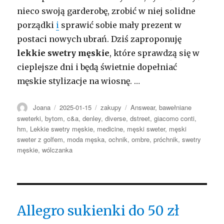
nieco swoją garderobę, zrobić w niej solidne
porządki
i
sprawić sobie mały prezent w
postaci nowych ubrań. Dziś zaproponuję
lekkie swetry męskie
, które sprawdzą się w
cieplejsze dni i będą świetnie dopełniać
męskie stylizacje na wiosnę. …
Autor
Opublikowano
Kategorie
Tagi
Joana
2025-01-15
zakupy
Answear
,
bawełniane
sweterki
,
bytom
,
c&a
,
denley
,
diverse
,
dstreet
,
giacomo conti
,
hm
,
Lekkie swetry męskie
,
medicine
,
męski sweter
,
męski
sweter z golfem
,
moda męska
,
ochnik
,
ombre
,
próchnik
,
swetry
męskie
,
wólczanka
Allegro sukienki do 50 zł