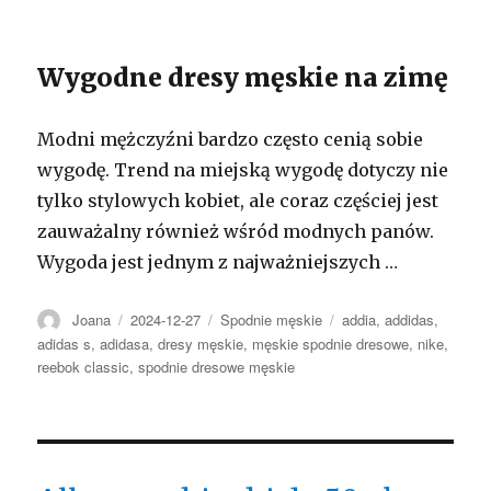
Wygodne dresy męskie na zimę
Modni mężczyźni bardzo często cenią sobie
wygodę. Trend na miejską wygodę dotyczy nie
tylko stylowych kobiet, ale coraz częściej jest
zauważalny również wśród modnych panów.
Wygoda jest jednym z najważniejszych …
Autor
Opublikowano
Kategorie
Tagi
Joana
2024-12-27
Spodnie męskie
addia
,
addidas
,
adidas s
,
adidasa
,
dresy męskie
,
męskie spodnie dresowe
,
nike
,
reebok classic
,
spodnie dresowe męskie