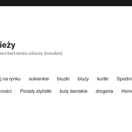
ieży
etowa hurtownia odzieży damskiej
j na rynku
sukienkie
bluzki
bluzy
kurtki
Spodni
lności
Porady stylistki
buty damskie
drogeria
Hom