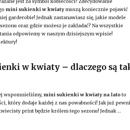
ważane jest za symbol kobiecości? Zdecydowanie
ego
mini sukienki w kwiaty
muszą koniecznie pojawić
niej garderobie! Jednak zastanawiasz się, jakie modele
 sezonu oraz gdzie możesz je zakładać? Na wszystkie
ytania odpowiemy w naszym dzisiejszym wpisie!
ektury!
ienki w kwiaty – dlaczego są ta
żej wspomnieliśmy,
mini sukienki w kwiaty na lato
to
ci, który dodaje każdej z nas powabności! Jak już pewn
kwiecisty print będzie królem tego sezonu! Jednak …