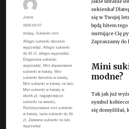
Jakie ubranie u
sukienka! Dlat
Autor
Joana
się w Twojej let
Opublikowano
2025-03-07
będą hitem tego
Kategorie
sklepy
,
Sukienki mini
nurtujące Cię p
Tagi
Allegro sukienki damskie
Zapraszamy do l
wyprzedaż
,
Allegro sukienki
do 50 zł
,
allegro wyprzedaż
,
Eleganckie sukienki
Mini suk
wyprzedaż
,
Mini dopasowane
sukienki w kwiaty
,
Mini
modne?
sukienki damskie w kwiaty
,
Mini sukienki w kwiaty na lato
,
Mini sukienki w kwiaty w
Tak jak już wy
ebutik.pl
,
najpiękniejsze
sukienki na weselu
,
symbol kobiecoś
Rozkloszowane mini sukienki
się domyśliłaś, 
w kwiaty
,
tanie sukienki do 50
zł
,
Zwiewne sukienki na lato
wyprzedaż