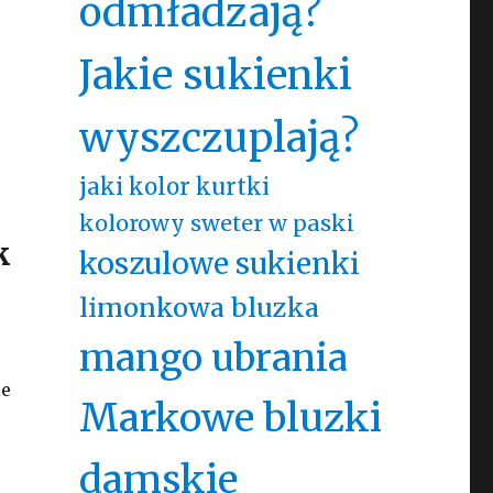
odmładzają?
Jakie sukienki
wyszczuplają?
jaki kolor kurtki
kolorowy sweter w paski
k
koszulowe sukienki
limonkowa bluzka
mango ubrania
ie
Markowe bluzki
damskie