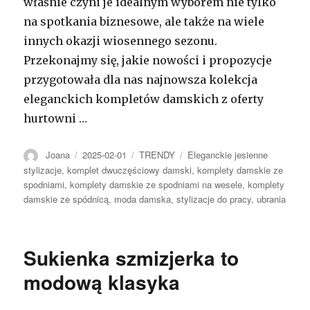
właśnie czyni je idealnym wyborem nie tylko
na spotkania biznesowe, ale także na wiele
innych okazji wiosennego sezonu.
Przekonajmy się, jakie nowości i propozycje
przygotowała dla nas najnowsza kolekcja
eleganckich kompletów damskich z oferty
hurtowni …
Autor
Opublikowano
Kategorie
Tagi
Joana
2025-02-01
TRENDY
Eleganckie jesienne
stylizacje
,
komplet dwuczęściowy damski
,
komplety damskie ze
spodniami
,
komplety damskie ze spodniami na wesele
,
komplety
damskie ze spódnicą
,
moda damska
,
stylizacje do pracy
,
ubrania
Sukienka szmizjerka to
modową klasyka