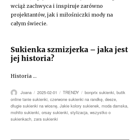
wciąż zachwyca i inspiruje zarówno
projektantów, jak i miłośniczki mody na
całym świecie.
Sukienka szmizjerka – jaka jest
jej historia?
Historia …
Autor
Opublikowano
Kategorie
Tagi
Joana
2025-02-01
TRENDY
bonprix sukienki
,
butik
online tanie sukienki
,
czerwone sukienki na randkę
,
deeze
,
długie sukienki na wiosnę
,
Jakie kolory sukienek
,
moda damska
,
mohito sukienki
,
orsay sukienki
,
stylizacja
,
wszystko o
sukienkach
,
zara sukienki