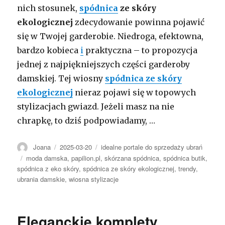
nich stosunek,
spódnica
ze skóry
ekologicznej
zdecydowanie powinna pojawić
się w Twojej garderobie. Niedroga, efektowna,
bardzo kobieca
i
praktyczna – to propozycja
jednej z najpiękniejszych części garderoby
damskiej. Tej wiosny
spódnica ze skóry
ekologicznej
nieraz pojawi się w topowych
stylizacjach gwiazd. Jeżeli masz na nie
chrapkę, to dziś podpowiadamy, …
Autor
Opublikowano
Kategorie
Joana
2025-03-20
idealne portale do sprzedaży ubrań
Tagi
moda damska
,
papilion.pl
,
skórzana spódnica
,
spódnica butik
,
spódnica z eko skóry
,
spódnica ze skóry ekologicznej
,
trendy
,
ubrania damskie
,
wiosna stylizacje
Eleganckie komplety