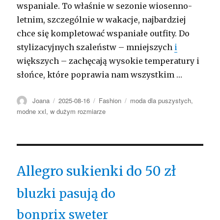
wspaniale. To właśnie w sezonie wiosenno-
letnim, szczególnie w wakacje, najbardziej
chce się kompletować wspaniałe outfity. Do
stylizacyjnych szaleństw – mniejszych
i
większych – zachęcają wysokie temperatury i
słońce, które poprawia nam wszystkim …
Autor
Opublikowano
Kategorie
Tagi
Joana
2025-08-16
Fashion
moda dla puszystych
,
modne xxl
,
w dużym rozmiarze
Allegro sukienki do 50 zł
bluzki pasują do
bonprix sweter