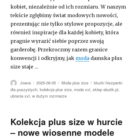
kobiet, niezależnie od ich rozmiaru. W naszym
tekście zgłębimy świat modowych nowości,
prezentując nie tylko stylowe propozycje, ale
również inspiracje dla każdej kobiety, która
pragnie wyrazić siebie poprzez swoją
garderobę. Przekroczmy razem granice
konwencji i odkryjmy, jak
moda
damska plus
size staje …
Autor
Opublikowano
Kategorie
Tagi
Joana
2025-06-05
Moda plus size
bluzki hiszpanki
dla puszystych
,
kolekcja plus size
,
moda xxl
,
sklep ebutik.pl
,
ubrania xxl
,
w dużym rozmiarze
Kolekcja plus size w hurcie
– nowe wiosenne modele