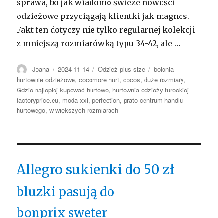
sprawa, bo jak wiadomo świeże nowości
odzieżowe przyciągają klientki jak magnes.
Fakt ten dotyczy nie tylko regularnej kolekcji
z mniejszą rozmiarówką typu 34-42, ale …
Autor
Opublikowano
Kategorie
Tagi
Joana
2024-11-14
Odzież plus size
bolonia
hurtownie odzieżowe
,
cocomore hurt
,
cocos
,
duże rozmiary
,
Gdzie najlepiej kupować hurtowo
,
hurtownia odzieży tureckiej
factoryprice.eu
,
moda xxl
,
perfection
,
prato centrum handlu
hurtowego
,
w większych rozmiarach
Allegro sukienki do 50 zł
bluzki pasują do
bonprix sweter