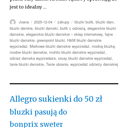
jest to idealny …
Autor
Opublikowano
Kategorie
Tagi
Joana
2025-12-04
zakupy
bluzki butik
,
bluzki dam
,
bluzki damkie
,
bluzki damski
,
butik z odzieżą
,
eleganckie bluzki
damskie
,
eleganckie bluzki damskie – sklep internetowy
,
fajne
bluzki damskie
,
greenpoint bluzki
,
H&M bluzki damskie
wyprzedaż
,
Markowe bluzki damskie wyprzedaż
,
modną bluzkę
,
modne bluzki damskie
,
mohito bluzki damskie wyprzedaż
,
odzież damska wyprzedaże
,
orsay bluzki damskie wyprzedaż
,
tanie bluzki damskie
,
Tanie ubrania
,
wyprzedaż odzieży damskiej
Allegro sukienki do 50 zł
bluzki pasują do
bonprix sweter