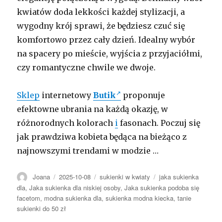
kwiatów doda lekkości każdej stylizacji, a
wygodny krój sprawi, że będziesz czuć się
komfortowo przez cały dzień. Idealny wybór
na spacery po mieście, wyjścia z przyjaciółmi,
czy romantyczne chwile we dwoje.
Sklep
internetowy
Butik
proponuje
efektowne ubrania
na każdą okazję, w
różnorodnych kolorach
i
fasonach. Poczuj się
jak prawdziwa kobieta będąca na bieżąco z
najnowszymi trendami w modzie …
Autor
Opublikowano
Kategorie
Tagi
Joana
2025-10-08
sukienki w kwiaty
jaka sukienka
dla
,
Jaka sukienka dla niskiej osoby
,
Jaka sukienka podoba się
facetom
,
modna sukienka dla
,
sukienka modna kiecka
,
tanie
sukienki do 50 zł