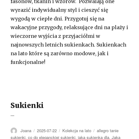
fasonów, tkanin i wzorów. Pozwalają one
wyrazić indywidualny styl i cieszyć się
wygodą w ciepłe dni. Przygotuj się na
wakacyjne przygody, relaksujące dni na plaży i
wieczorne wyjścia z przyjaciółmi w
najnowszych letnich sukienkach. Sukienkach
na lato które są zarówno modowe, jak i
funkcjonalne!
Sukienki
…
Autor
Opublikowano
Kategorie
Tagi
Joana
2025-07-22
Kolekcja na lato
allegro tanie
sukienki
,
co do eleganckiej sukienki
,
jaka sukienka dla
,
Jaka