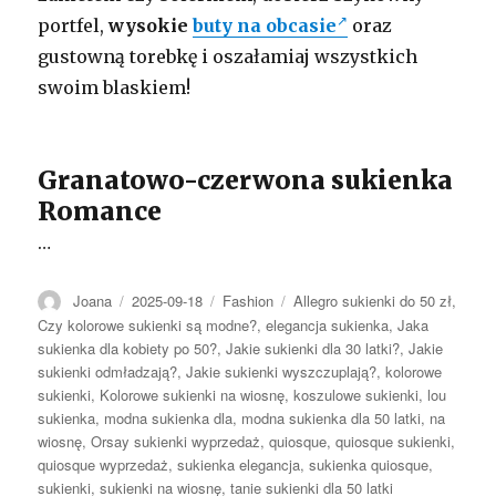
portfel,
wysokie
buty na obcasie
oraz
gustowną torebkę i oszałamiaj wszystkich
swoim blaskiem!
Granatowo-czerwona sukienka
Romance
…
Autor
Opublikowano
Kategorie
Tagi
Joana
2025-09-18
Fashion
Allegro sukienki do 50 zł
,
Czy kolorowe sukienki są modne?
,
elegancja sukienka
,
Jaka
sukienka dla kobiety po 50?
,
Jakie sukienki dla 30 latki?
,
Jakie
sukienki odmładzają?
,
Jakie sukienki wyszczuplają?
,
kolorowe
sukienki
,
Kolorowe sukienki na wiosnę
,
koszulowe sukienki
,
lou
sukienka
,
modna sukienka dla
,
modna sukienka dla 50 latki
,
na
wiosnę
,
Orsay sukienki wyprzedaż
,
quiosque
,
quiosque sukienki
,
quiosque wyprzedaż
,
sukienka elegancja
,
sukienka quiosque
,
sukienki
,
sukienki na wiosnę
,
tanie sukienki dla 50 latki