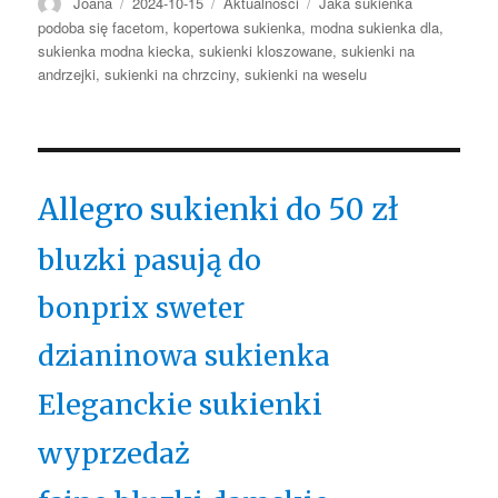
Autor
Opublikowano
Kategorie
Tagi
Joana
2024-10-15
Aktualności
Jaka sukienka
podoba się facetom
,
kopertowa sukienka
,
modna sukienka dla
,
sukienka modna kiecka
,
sukienki kloszowane
,
sukienki na
andrzejki
,
sukienki na chrzciny
,
sukienki na weselu
Allegro sukienki do 50 zł
bluzki pasują do
bonprix sweter
dzianinowa sukienka
Eleganckie sukienki
wyprzedaż