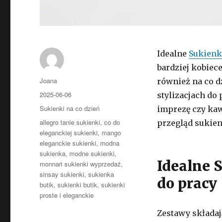
Idealne
Sukienk
bardziej kobiec
Autor
Joana
również na co d
Opublikowano
2025-06-06
stylizacjach do 
Kategorie
Sukienki na co dzień
imprezę czy kaw
Tagi
allegro tanie sukienki
,
co do
przegląd sukien
eleganckiej sukienki
,
mango
eleganckie sukienki
,
modna
sukienka
,
modne sukienki
,
Idealne 
monnari sukienki wyprzedaż
,
sinsay sukienki
,
sukienka
do pracy
butik
,
sukienki butik
,
sukienki
proste i eleganckie
Zestawy składaj