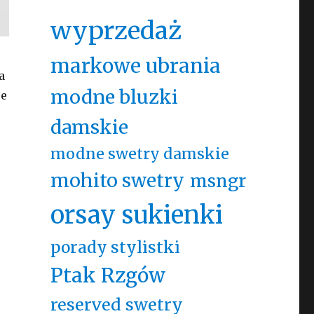
wyprzedaż
markowe ubrania
a
modne bluzki
je
damskie
modne swetry damskie
mohito swetry
msngr
orsay sukienki
porady stylistki
Ptak Rzgów
reserved swetry