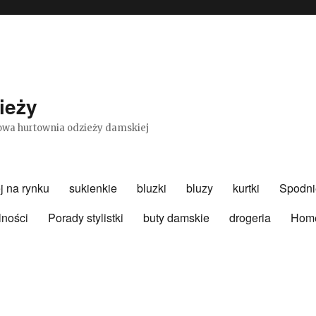
ieży
etowa hurtownia odzieży damskiej
j na rynku
sukienkie
bluzki
bluzy
kurtki
Spodni
lności
Porady stylistki
buty damskie
drogeria
Hom