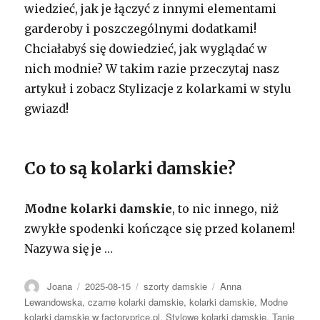
wiedzieć, jak je łączyć z innymi elementami
garderoby i poszczególnymi dodatkami!
Chciałabyś się dowiedzieć, jak wyglądać w
nich modnie? W takim razie przeczytaj nasz
artykuł i zobacz Stylizacje z kolarkami w stylu
gwiazd!
Co to są kolarki damskie?
Modne kolarki damskie
, to nic innego, niż
zwykłe spodenki kończące się przed kolanem!
Nazywa się je
…
Autor
Opublikowano
Kategorie
Tagi
Joana
2025-08-15
szorty damskie
Anna
Lewandowska
,
czarne kolarki damskie
,
kolarki damskie
,
Modne
kolarki damskie w factoryprice.pl
,
Stylowe kolarki damskie
,
Tanie