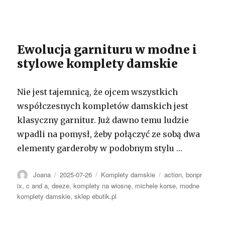
Ewolucja garnituru w modne i
stylowe komplety damskie
Nie jest tajemnicą, że ojcem wszystkich
współczesnych kompletów damskich jest
klasyczny garnitur. Już dawno temu ludzie
wpadli na pomysł, żeby połączyć ze sobą dwa
elementy garderoby w podobnym stylu …
Autor
Opublikowano
Kategorie
Tagi
Joana
2025-07-26
Komplety damskie
action
,
bonpr
ix
,
c and a
,
deeze
,
komplety na wiosnę
,
michele korse
,
modne
komplety damskie
,
sklep ebutik.pl