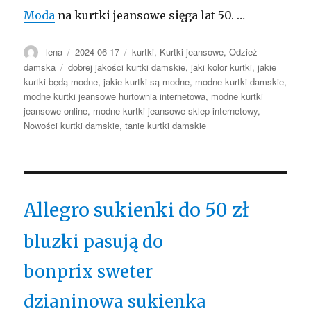
Moda
na kurtki jeansowe sięga lat 50. …
Autor
Opublikowano
Kategorie
lena
2024-06-17
kurtki
,
Kurtki jeansowe
,
Odzież
Tagi
damska
dobrej jakości kurtki damskie
,
jaki kolor kurtki
,
jakie
kurtki będą modne
,
jakie kurtki są modne
,
modne kurtki damskie
,
modne kurtki jeansowe hurtownia internetowa
,
modne kurtki
jeansowe online
,
modne kurtki jeansowe sklep internetowy
,
Nowości kurtki damskie
,
tanie kurtki damskie
Allegro sukienki do 50 zł
bluzki pasują do
bonprix sweter
dzianinowa sukienka