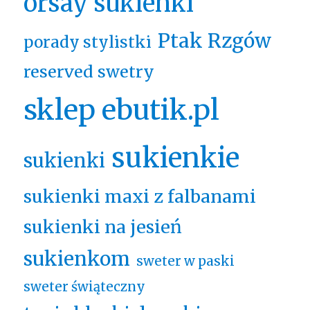
orsay sukienki
Ptak Rzgów
porady stylistki
reserved swetry
sklep ebutik.pl
sukienkie
sukienki
sukienki maxi z falbanami
sukienki na jesień
sukienkom
sweter w paski
sweter świąteczny