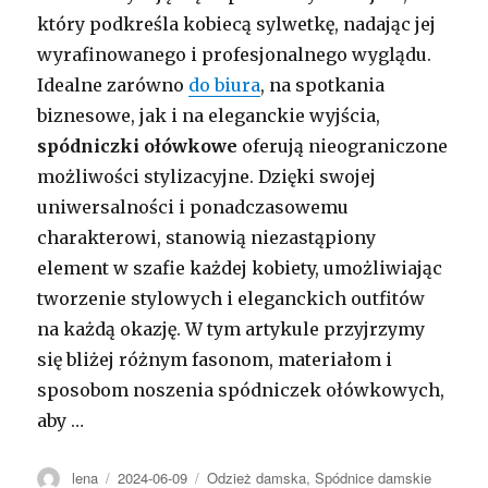
który podkreśla kobiecą sylwetkę, nadając jej
wyrafinowanego i profesjonalnego wyglądu.
Idealne zarówno
do biura
, na spotkania
biznesowe, jak i na eleganckie wyjścia,
spódniczki ołówkowe
oferują nieograniczone
możliwości stylizacyjne. Dzięki swojej
uniwersalności i ponadczasowemu
charakterowi, stanowią niezastąpiony
element w szafie każdej kobiety, umożliwiając
tworzenie stylowych i eleganckich outfitów
na każdą okazję. W tym artykule przyjrzymy
się bliżej różnym fasonom, materiałom i
sposobom noszenia spódniczek ołówkowych,
aby …
Autor
Opublikowano
Kategorie
lena
2024-06-09
Odzież damska
,
Spódnice damskie