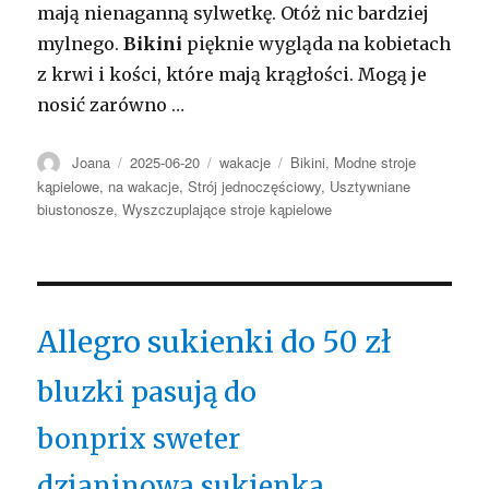
mają nienaganną sylwetkę. Otóż nic bardziej
mylnego.
Bikini
pięknie wygląda na kobietach
z krwi i kości, które mają krągłości. Mogą je
nosić zarówno …
Autor
Opublikowano
Kategorie
Tagi
Joana
2025-06-20
wakacje
Bikini
,
Modne stroje
kąpielowe
,
na wakacje
,
Strój jednoczęściowy
,
Usztywniane
biustonosze
,
Wyszczuplające stroje kąpielowe
Allegro sukienki do 50 zł
bluzki pasują do
bonprix sweter
dzianinowa sukienka