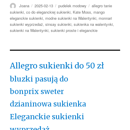
Autor
Opublikowano
Kategorie
Tagi
Joana
2025-02-13
pudelek modowy
allegro tanie
sukienki
,
co do eleganckiej sukienki
,
Kate Moss
,
mango
eleganckie sukienki
,
modne sukienki na Walentynki
,
monnari
sukienki wyprzedaż
,
sinsay sukienki
,
sukienka na walentynki
,
sukienki na Walentynki
,
sukienki proste i eleganckie
Allegro sukienki do 50 zł
bluzki pasują do
bonprix sweter
dzianinowa sukienka
Eleganckie sukienki
wyprzedaż