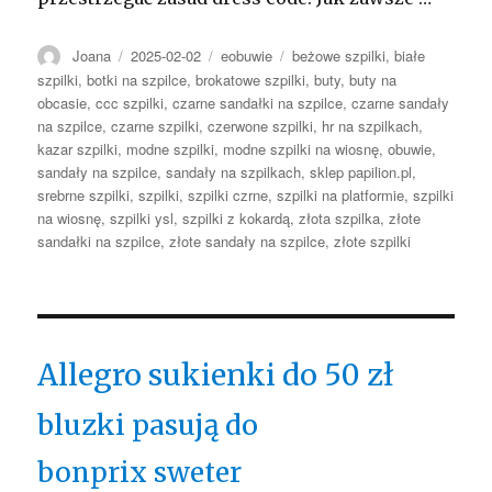
Autor
Opublikowano
Kategorie
Tagi
Joana
2025-02-02
eobuwie
beżowe szpilki
,
białe
szpilki
,
botki na szpilce
,
brokatowe szpilki
,
buty
,
buty na
obcasie
,
ccc szpilki
,
czarne sandałki na szpilce
,
czarne sandały
na szpilce
,
czarne szpilki
,
czerwone szpilki
,
hr na szpilkach
,
kazar szpilki
,
modne szpilki
,
modne szpilki na wiosnę
,
obuwie
,
sandały na szpilce
,
sandały na szpilkach
,
sklep papilion.pl
,
srebrne szpilki
,
szpilki
,
szpilki czrne
,
szpilki na platformie
,
szpilki
na wiosnę
,
szpilki ysl
,
szpilki z kokardą
,
złota szpilka
,
złote
sandałki na szpilce
,
złote sandały na szpilce
,
złote szpilki
Allegro sukienki do 50 zł
bluzki pasują do
bonprix sweter