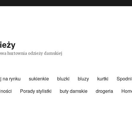
ieży
etowa hurtownia odzieży damskiej
j na rynku
sukienkie
bluzki
bluzy
kurtki
Spodni
lności
Porady stylistki
buty damskie
drogeria
Hom