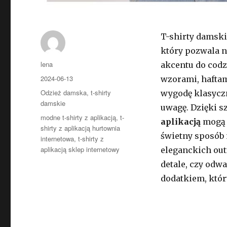
T-shirty damski
który pozwala 
Autor
lena
akcentu do codz
Opublikowano
2024-06-13
wzorami, haftam
Kategorie
Odzież damska
,
t-shirty
wygodę klasyczn
damskie
uwagę. Dzięki 
Tagi
modne t-shirty z aplikacją
,
t-
aplikacją
mogą 
shirty z aplikacją hurtownia
świetny sposób 
internetowa
,
t-shirty z
aplikacją sklep internetowy
eleganckich outf
detale, czy odwa
dodatkiem, któr