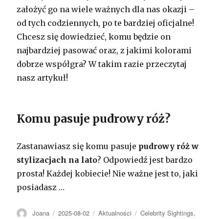
założyć go na wiele ważnych dla nas okazji –
od tych codziennych, po te bardziej oficjalne!
Chcesz się dowiedzieć, komu będzie on
najbardziej pasować oraz, z jakimi kolorami
dobrze współgra? W takim razie przeczytaj
nasz artykuł!
Komu pasuje pudrowy róż?
Zastanawiasz się komu pasuje
pudrowy róż w
stylizacjach
na lato
? Odpowiedź jest bardzo
prosta! Każdej kobiecie! Nie ważne jest to, jaki
posiadasz
…
Autor
Opublikowano
Kategorie
Tagi
Joana
2025-08-02
Aktualności
Celebrity Sightings
,