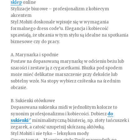
sklep
online
Stylizacje biurowe – profesjonalizm z kobiecym
akcentem
Styl Mohiti doskonale wpisuje się w wymagania
formalnego dress code’u. Elegancja i kobiecość
sprawiają, że ubrania w tym stylu są idealne na spotkania
biznesowe czy do pracy.
A. Marynarka i spodnie
Postaw na dopasowaną marynarkę w odcieniu beżu lub
szarości i zestaw ją z cygaretkami. Bluzka pod spodem
może mieć delikatne marszczenie przy dekolcie lub
subtelny wzór. Na stopy wybierz czółenka na średnim
obcasie.
B. Sukienki ołówkowe
Dopasowana sukienka midi w jednolitym kolorze to
synonim profesjonalizmu i kobiecości. Dobierz
do
sukienki
minimalistyczną biżuterię, np. złoty łańcuszek i
zegarek, a całość uzupełnij skórzaną aktówką.
Styl Mohiti i nie tyko – leksykon mody