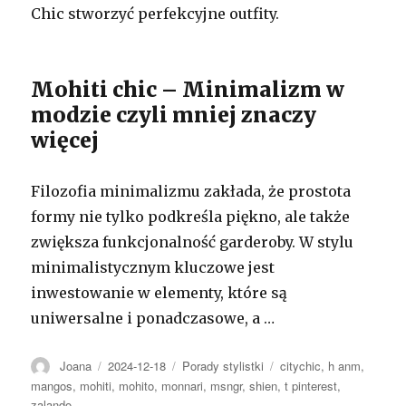
Chic stworzyć perfekcyjne outfity.
Mohiti chic – Minimalizm w
modzie czyli mniej znaczy
więcej
Filozofia minimalizmu zakłada, że prostota
formy nie tylko podkreśla piękno, ale także
zwiększa funkcjonalność garderoby. W stylu
minimalistycznym kluczowe jest
inwestowanie w elementy, które są
uniwersalne i ponadczasowe, a …
Autor
Opublikowano
Kategorie
Tagi
Joana
2024-12-18
Porady stylistki
citychic
,
h anm
,
mangos
,
mohiti
,
mohito
,
monnari
,
msngr
,
shien
,
t pinterest
,
zalando