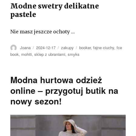
Modne swetry delikatne
pastele
Nie masz jeszcze ochoty …
Autor
Opublikowano
Kategorie
Tagi
Joana
2024-12-17
zakupy
booker
,
fajne ciuchy
,
fce
book
,
mohiti
,
sklep z ubraniami
,
smyks
Modna hurtowa odzież
online – przygotuj butik na
nowy sezon!