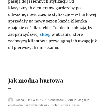
pasują do jesiennych stylizacji! Od
klasycznych elementów garderoby po
odważne, nowoczesne stylizacje – w hurtowej
sprzedaży na nowy sezon każda klientka
znajdzie coś dla siebie. To idealna okazja, by
zaopatrzyć swój
sklep
w ubrania, które
zachwycą klientów i przyciągną ich uwagę już
od pierwszych dni sezonu.
Jak modna hurtowa
…
Autor
Opublikowano
Kategorie
Tagi
Joana
2024-12-17
Aktualności
24hurt
,
asg hurt
,
ehurtwolka
,
hurtownia odzieży
,
mohiti
,
smyks
,
zaras