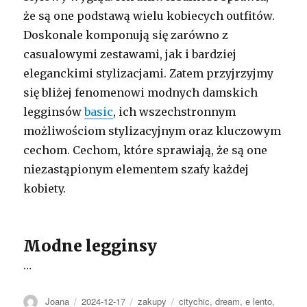
że są one podstawą wielu kobiecych outfitów.
Doskonale komponują się zarówno z
casualowymi zestawami, jak i bardziej
eleganckimi stylizacjami. Zatem przyjrzyjmy
się bliżej fenomenowi modnych damskich
legginsów
basic
, ich wszechstronnym
możliwościom stylizacyjnym oraz kluczowym
cechom. Cechom, które sprawiają, że są one
niezastąpionym elementem szafy każdej
kobiety.
Modne legginsy
…
Autor
Opublikowano
Kategorie
Tagi
Joana
2024-12-17
zakupy
citychic
,
dream
,
e lento
,