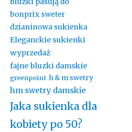
bluzki pasują do
bonprix sweter
dzianinowa sukienka
Eleganckie sukienki
wyprzedaż
fajne bluzki damskie
h & m swetry
greenpoint
hm swetry damskie
Jaka sukienka dla
kobiety po 50?