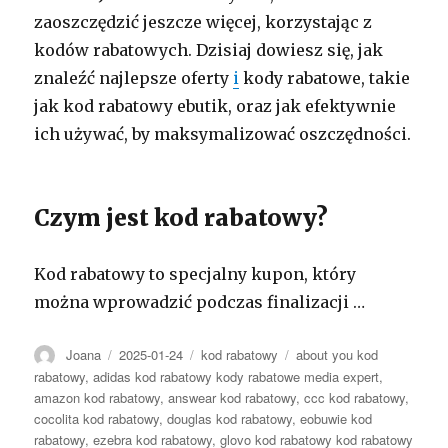
zaoszczędzić jeszcze więcej, korzystając z
kodów rabatowych. Dzisiaj dowiesz się, jak
znaleźć najlepsze oferty
i
kody rabatowe, takie
jak kod rabatowy ebutik, oraz jak efektywnie
ich używać, by maksymalizować oszczędności.
Czym jest kod rabatowy?
Kod rabatowy to specjalny kupon, który
można wprowadzić podczas finalizacji …
Autor
Opublikowano
Kategorie
Tagi
Joana
2025-01-24
kod rabatowy
about you kod
rabatowy
,
adidas kod rabatowy kody rabatowe media expert
,
amazon kod rabatowy
,
answear kod rabatowy
,
ccc kod rabatowy
,
cocolita kod rabatowy
,
douglas kod rabatowy
,
eobuwie kod
rabatowy
,
ezebra kod rabatowy
,
glovo kod rabatowy kod rabatowy