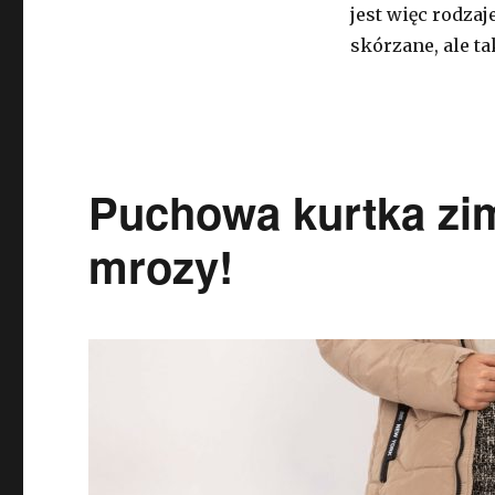
jest więc rodza
skórzane, ale t
Puchowa kurtka zim
mrozy!