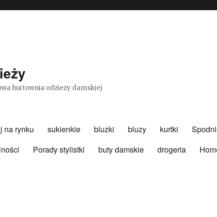
ieży
etowa hurtownia odzieży damskiej
j na rynku
sukienkie
bluzki
bluzy
kurtki
Spodni
lności
Porady stylistki
buty damskie
drogeria
Hom