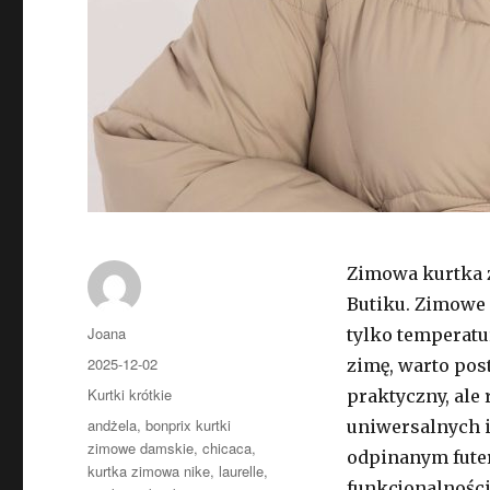
Zimowa kurtka z
Butiku. Zimowe s
Autor
Joana
tylko temperatu
Opublikowano
2025-12-02
zimę, warto post
Kategorie
Kurtki krótkie
praktyczny, ale
Tagi
andżela
,
bonprix kurtki
uniwersalnych 
zimowe damskie
,
chicaca
,
odpinanym fute
kurtka zimowa nike
,
laurelle
,
funkcjonalności