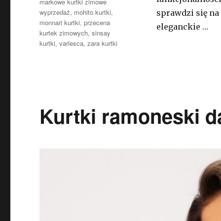
markowe kurtki zimowe
wyprzedaż
,
mohito kurtki
,
sprawdzi się na 
monnari kurtki
,
przecena
eleganckie …
kurtek zimowych
,
sinsay
kurtki
,
varlesca
,
zara kurtki
Kurtki ramoneski 