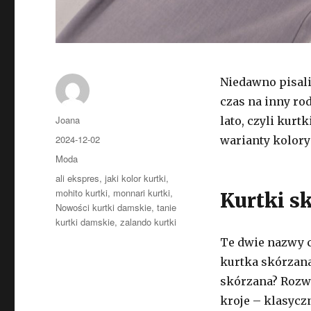
Niedawno pisali
czas na inny ro
Autor
Joana
lato, czyli kurt
Opublikowano
2024-12-02
warianty kolor
Kategorie
Moda
Tagi
ali ekspres
,
jaki kolor kurtki
,
mohito kurtki
,
monnari kurtki
,
Kurtki s
Nowości kurtki damskie
,
tanie
kurtki damskie
,
zalando kurtki
Te dwie nazwy c
kurtka skórzan
skórzana? Rozw
kroje – klasycz