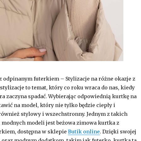
 odpinanym futerkiem – Stylizacje na różne okazje z
tylizacje to temat, który co roku wraca do nas, kiedy
ra zaczyna spadać. Wybierając odpowiednią kurtkę na
awić na model, który nie tylko będzie ciepły i
 również stylowy i wszechstronny. Jednym z takich
i modnych modeli jest beżowa zimowa kurtka z
rkiem, dostępna w sklepie
Butik online
. Dzięki swojej
 oraz modnym dodatkom, takim jak futerko, kurtka ta