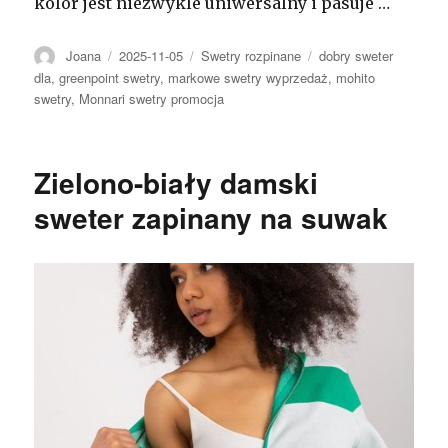
kolor jest niezwykle uniwersalny i pasuje …
Autor
Opublikowano
Kategorie
Tagi
Joana
2025-11-05
Swetry rozpinane
dobry sweter
dla
,
greenpoint swetry
,
markowe swetry wyprzedaż
,
mohito
swetry
,
Monnari swetry promocja
Zielono-biały damski
sweter zapinany na suwak