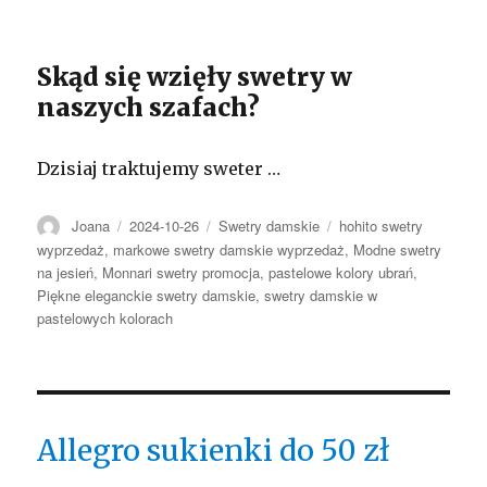
Skąd się wzięły swetry w
naszych szafach?
Dzisiaj traktujemy sweter …
Autor
Opublikowano
Kategorie
Tagi
Joana
2024-10-26
Swetry damskie
hohito swetry
wyprzedaż
,
markowe swetry damskie wyprzedaż
,
Modne swetry
na jesień
,
Monnari swetry promocja
,
pastelowe kolory ubrań
,
Piękne eleganckie swetry damskie
,
swetry damskie w
pastelowych kolorach
Allegro sukienki do 50 zł