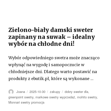
Zielono-biały damski sweter
zapinany na suwak – idealny
wybór na chłodne dni!
Wybór odpowiedniego swetra może znacząco
wpłynąć na wygodę i samopoczucie w
chłodniejsze dni. Dlatego warto postawić na
produkty z ebutik.pl, które są wykonane …
Autor
Opublikowano
Kategorie
Tagi
Joana
2025-10-30
zakupy
dobry sweter dla
,
greenpoint swetry
,
markowe swetry wyprzedaż
,
mohito swetry
,
Monnari swetry promocja