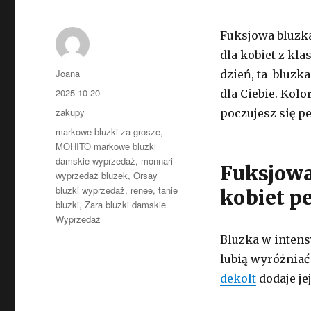
Fuksjowa bluzka
dla kobiet z kla
Autor
Joana
dzień, ta bluzk
Opublikowano
2025-10-20
dla Ciebie. Kol
Kategorie
zakupy
poczujesz się pe
Tagi
markowe bluzki za grosze
,
MOHITO markowe bluzki
damskie wyprzedaż
,
monnari
Fuksjowa
wyprzedaż bluzek
,
Orsay
bluzki wyprzedaż
,
renee
,
tanie
kobiet p
bluzki
,
Zara bluzki damskie
Wyprzedaż
Bluzka w intens
lubią wyróżniać
dekolt
dodaje jej