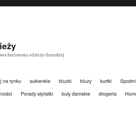
ieży
etowa hurtownia odzieży damskiej
j na rynku
sukienkie
bluzki
bluzy
kurtki
Spodni
lności
Porady stylistki
buty damskie
drogeria
Hom