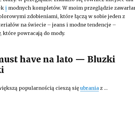
ek
i
modnych kompletów. W moim przeglądzie zawarł
kolorowymi zdobieniami, które łączą w sobie jeden z
eriałów na świecie – jeans i modne tendencje –
y, które powracają do mody.
must have na lato — Bluzki
i
iększą popularnością cieszą się
ubrania
z …