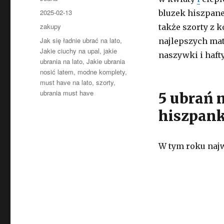
Opublikowano
2025-02-13
bluzek hiszpan
Kategorie
zakupy
także szorty z 
Tagi
Jak się ładnie ubrać na lato
,
najlepszych mat
Jakie ciuchy na upal
,
jakie
naszywki i haft
ubrania na lato
,
Jakie ubrania
nosić latem
,
modne komplety
,
must have na lato
,
szorty
,
ubrania must have
5 ubrań 
hiszpank
W tym roku najw