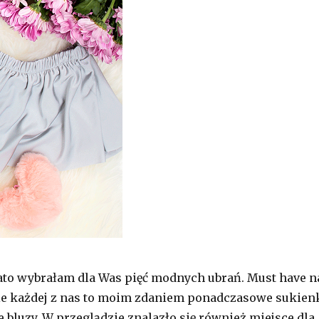
ato wybrałam dla Was pięć modnych ubrań. Must have n
ie każdej z nas to moim zdaniem ponadczasowe sukien
e bluzy. W przeglądzie znalazło się również miejsce dla