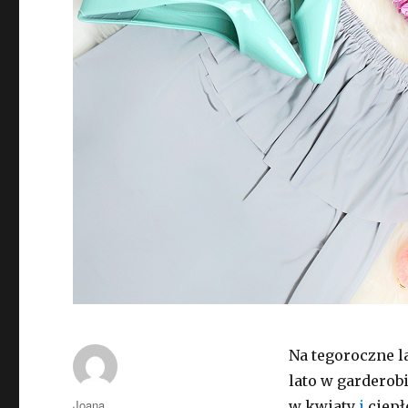
Na tegoroczne l
lato w garderob
Autor
Joana
w kwiaty
i
ciepł