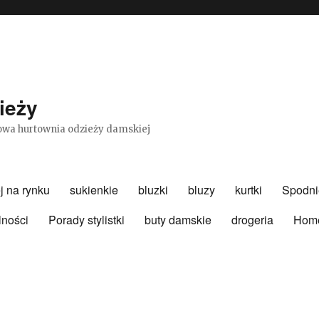
ieży
etowa hurtownia odzieży damskiej
j na rynku
sukienkie
bluzki
bluzy
kurtki
Spodni
lności
Porady stylistki
buty damskie
drogeria
Hom