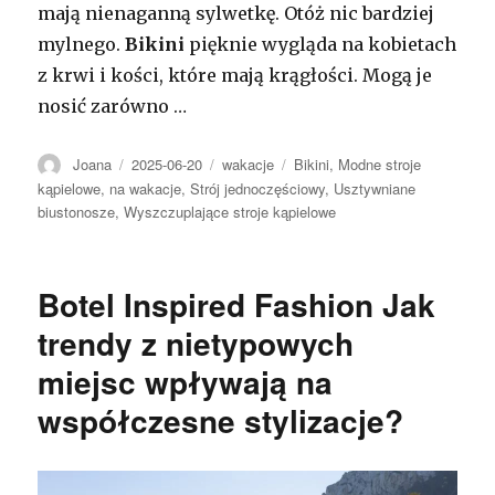
mają nienaganną sylwetkę. Otóż nic bardziej
mylnego.
Bikini
pięknie wygląda na kobietach
z krwi i kości, które mają krągłości. Mogą je
nosić zarówno …
Autor
Opublikowano
Kategorie
Tagi
Joana
2025-06-20
wakacje
Bikini
,
Modne stroje
kąpielowe
,
na wakacje
,
Strój jednoczęściowy
,
Usztywniane
biustonosze
,
Wyszczuplające stroje kąpielowe
Botel Inspired Fashion Jak
trendy z nietypowych
miejsc wpływają na
współczesne stylizacje?