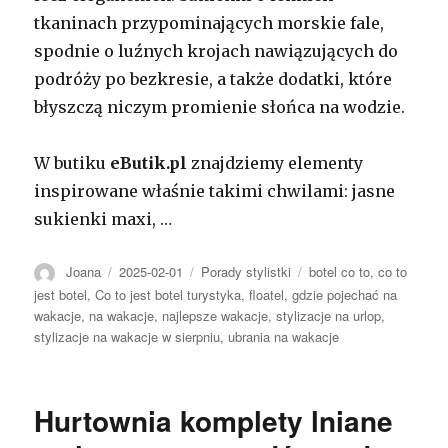
tkaninach przypominających morskie fale,
spodnie o luźnych krojach nawiązujących do
podróży po bezkresie, a także dodatki, które
błyszczą niczym promienie słońca na wodzie.
W butiku
eButik.pl
znajdziemy elementy
inspirowane właśnie takimi chwilami: jasne
sukienki maxi, …
Autor
Opublikowano
Kategorie
Tagi
Joana
2025-02-01
Porady stylistki
botel co to
,
co to
jest botel
,
Co to jest botel turystyka
,
floatel
,
gdzie pojechać na
wakacje
,
na wakacje
,
najlepsze wakacje
,
stylizacje na urlop
,
stylizacje na wakacje w sierpniu
,
ubrania na wakacje
Hurtownia komplety lniane