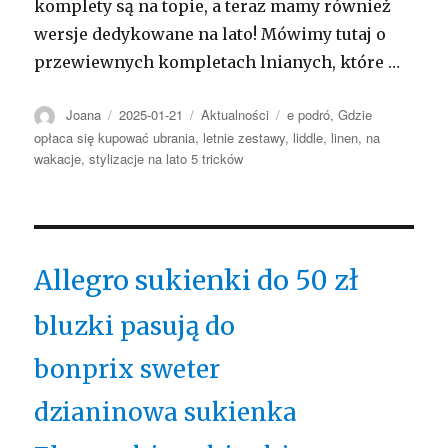
komplety są na topie, a teraz mamy również
wersje dedykowane na lato! Mówimy tutaj o
przewiewnych kompletach lnianych, które …
Autor
Opublikowano
Kategorie
Tagi
Joana
2025-01-21
Aktualności
e podró
,
Gdzie
opłaca się kupować ubrania
,
letnie zestawy
,
liddle
,
linen
,
na
wakacje
,
stylizacje na lato 5 tricków
Allegro sukienki do 50 zł
bluzki pasują do
bonprix sweter
dzianinowa sukienka