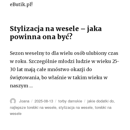
eButik.pl!
Stylizacja na wesele – jaka
powinna ona być?
Sezon weselny to dla wielu osób ulubiony czas
w roku. Szczególnie młodzi ludzie w wieku 25-
30 lat mają całe mnóstwo okazji do
świętowania, bo właśnie w takim wieku w
naszym …
Autor
Opublikowano
Kategorie
Tagi
Joana
2025-08-13
torby damskie
jakie dodatki do
,
najlepsze torebki na wesele
,
stylizacja na wesele
,
torebki na
wesele