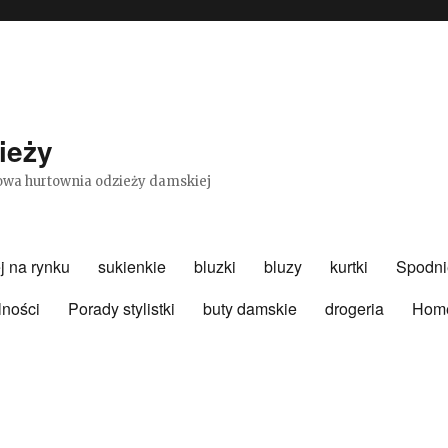
ieży
etowa hurtownia odzieży damskiej
j na rynku
sukienkie
bluzki
bluzy
kurtki
Spodni
lności
Porady stylistki
buty damskie
drogeria
Hom