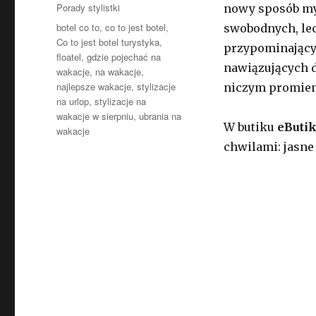
Kategorie
Porady stylistki
nowy sposób myś
Tagi
botel co to
,
co to jest botel
,
swobodnych, lec
Co to jest botel turystyka
,
przypominającyc
floatel
,
gdzie pojechać na
nawiązujących d
wakacje
,
na wakacje
,
najlepsze wakacje
,
stylizacje
niczym promien
na urlop
,
stylizacje na
wakacje w sierpniu
,
ubrania na
W butiku
eButik
wakacje
chwilami: jasne