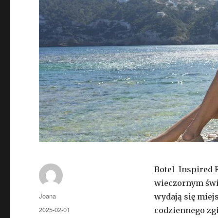
Botel Inspired 
wieczornym świet
Autor
Joana
wydają się miejs
Opublikowano
2025-02-01
codziennego zgi